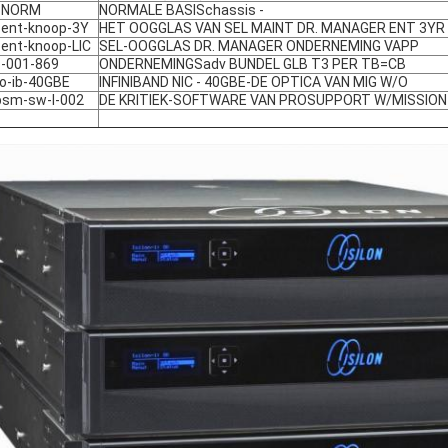
h-NORM
NORMALE BASISchassis -
-ent-knoop-3Y
HET OOGGLAS VAN SEL MAINT DR. MANAGER ENT 3YR
-ent-knoop-LIC
SEL-OOGGLAS DR. MANAGER ONDERNEMING VAPP
-001-869
ONDERNEMINGSadv BUNDEL GLB T3 PER TB=CB
io-ib-40GBE
INFINIBAND NIC - 40GBE-DE OPTICA VAN MIG W/O
sm-sw-I-002
DE KRITIEK-SOFTWARE VAN PROSUPPORT W/MISSION