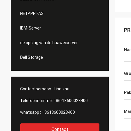
NETAPP FAS
IBM-Server
PR
de opslag van de huaweiserver
Na
Dell Storage
Gro
Contactpersoon :
Lisa zhu
Pak
Telefoonnummer :
86-18600028400
Mar
whatsapp :
+8618600028400
Contact