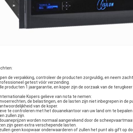
ichten:
Open de verpakking, controleer de producten zorgvuldig, en neem zacht
Professioneel getest vóór verzending.
Alle producten 1 jaargarantie, en koper zijn de oorzaak van de terugkee
internationale Kopers gelieve van nota te nemen:
invoerrechten, de belastingen, en de lasten zijn niet inbegrepen in de p
antwoordelijkheid van de koper.
ieve te controleren met het douanekantoor van uw land om te bepalen
n zullen zijn.
douaneprijzen worden normaal aangerekend door de scheepvaartmaats
jzen zijn geen extra verschepende lasten.
 zullen geen koopwaar onderwaarderen of zullen het punt als gift op 