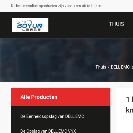
De beste kwaliteitsproducten zijn voor u om uit te kiezen
THUIS
Thuis
/
DELL EMC Is
Alle Producten
1 
kn
De Eenheidsopslag van DELL EMC
De Opslag van DELL EMC VNX