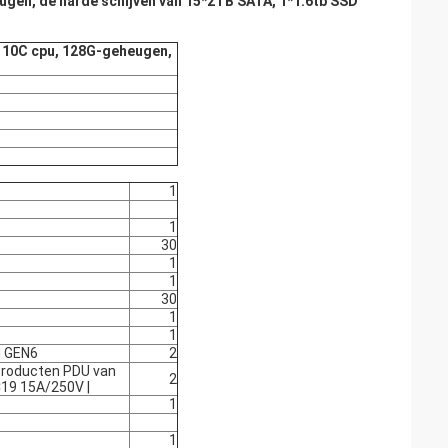
ugen, de harde schijven van 15*2TB SATA, 1*1.6tb SSD
z 10C cpu, 128G-geheugen,
1
1
30
1
1
30
1
1
 GEN6
2
Producten PDU van
2
C19 15A/250V |
1
1