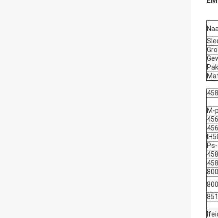
EM
Na
Sle
Gro
Gew
Pak
Mat
458
M-p
456
456
IH5
Ps-
458
458
800
800
851
Ife