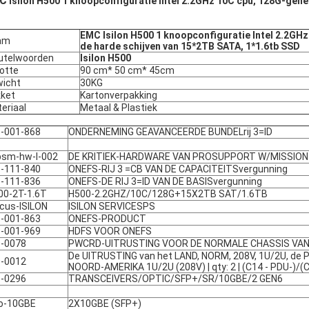
C
Isilon H500 1 knoopconfiguratie Intel 2.2GHz 10C cpu, 128G-gehe
EMC Isilon H500 1 knoopconfiguratie Intel 2.2GH
am
de harde schijven van 15*2TB SATA, 1*1.6tb SSD
utelwoorden
Isilon H500
otte
90 cm* 50 cm* 45cm
icht
30KG
ket
Kartonverpakking
eriaal
Metaal & Plastiek
-001-868
ONDERNEMING GEAVANCEERDE BUNDELrij 3=ID
sm-hw-I-002
DE KRITIEK-HARDWARE VAN PROSUPPORT W/MISSION
-111-840
ONEFS-RIJ 3 =CB VAN DE CAPACITEITSvergunning
-111-836
ONEFS-DE RIJ 3=ID VAN DE BASISvergunning
00-2T-1.6T
H500-2.2GHZ/10C/128G+15X2TB SAT/1.6TB
cus-ISILON
ISILON SERVICESPS
-001-863
ONEFS-PRODUCT
-001-969
HDFS VOOR ONEFS
-0078
PWCRD-UITRUSTING VOOR DE NORMALE CHASSIS VAN
De UITRUSTING van het LAND, NORM, 208V, 1U/2U, de 
-0012
NOORD-AMERIKA 1U/2U (208V) | qty: 2 | (C14 - PDU-)/(
-0296
TRANSCEIVERS/OPTIC/SFP+/SR/10GBE/2 GEN6
io-10GBE
2X10GBE (SFP+)