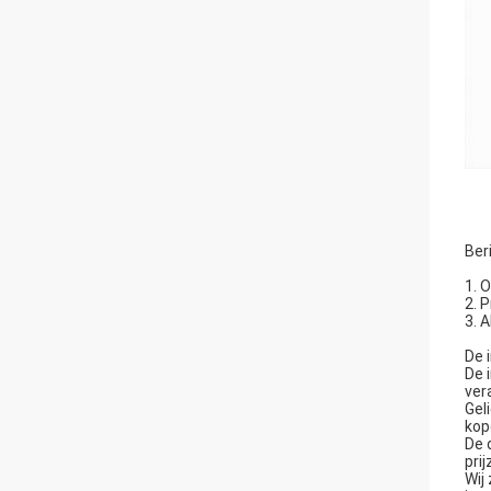
Ber
1. 
2. 
3. 
De 
De 
ver
Gel
kope
De 
pri
Wij