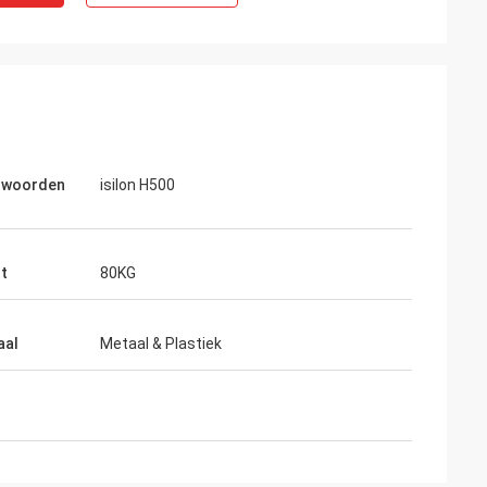
lwoorden
isilon H500
t
80KG
aal
Metaal & Plastiek