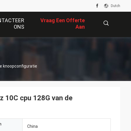
Dutch
NTACTEER
Vraag Een Offerte
ONS
Aan
描
de knoopconfiguratie
述
Hz 10C cpu 128G van de
n
China