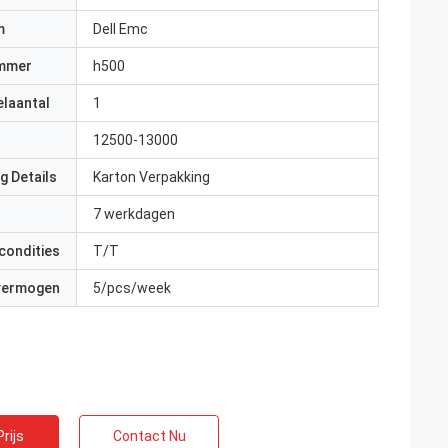
m
Dell Emc
mmer
h500
elaantal
1
12500-13000
g Details
Karton Verpakking
7 werkdagen
condities
T/T
 vermogen
5/pcs/week
rijs
Contact Nu