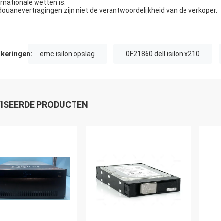
ernationale wetten is.
douanevertragingen zijn niet de verantwoordelijkheid van de verkoper.
keringen:
emc isilon opslag
0F21860 dell isilon x210
ISEERDE PRODUCTEN