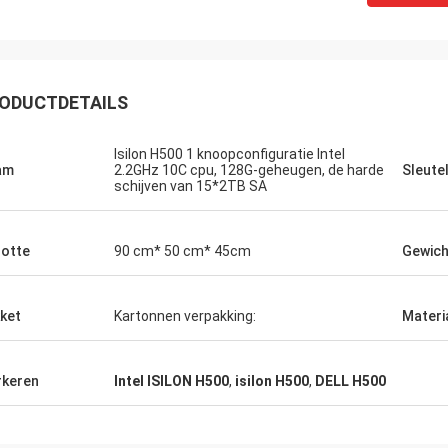
ODUCTDETAILS
Isilon H500 1 knoopconfiguratie Intel
am
2.2GHz 10C cpu, 128G-geheugen, de harde
Sleute
schijven van 15*2TB SA
otte
90 cm* 50 cm* 45cm
Gewich
ket
Kartonnen verpakking:
Materi
keren
Intel ISILON H500
,
isilon H500
,
DELL H500