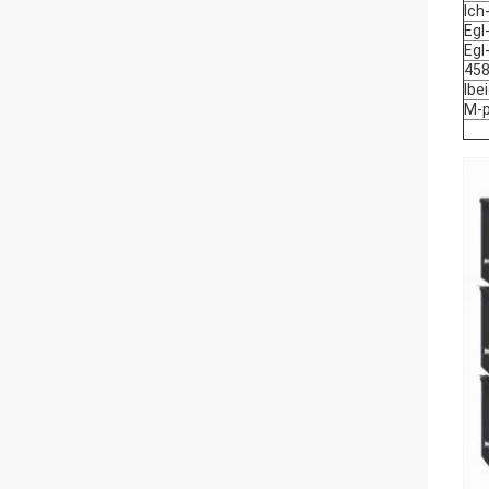
Ic
Egl
Egl
458
Ibe
M-p