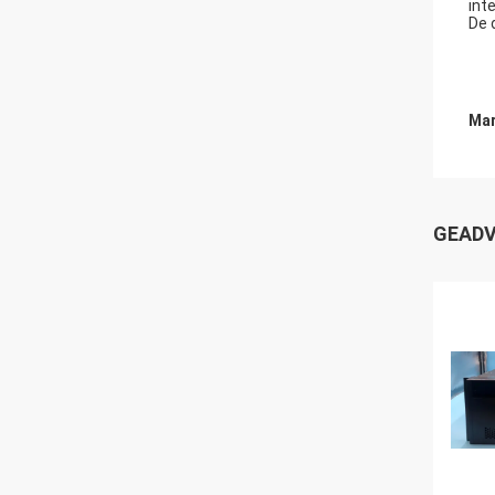
int
De 
Mar
GEADV