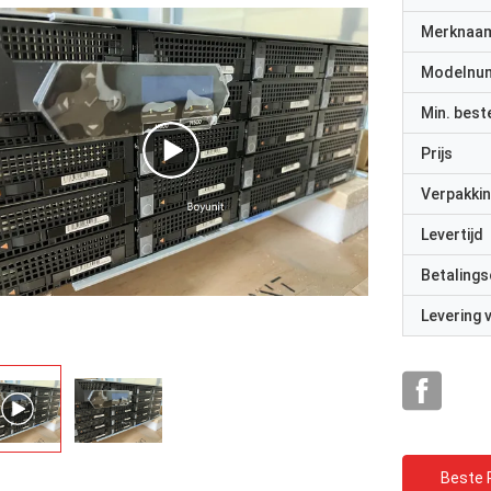
Merknaa
Modelnu
Min. best
Prijs
Verpakkin
Levertijd
Betalings
Levering
Beste P