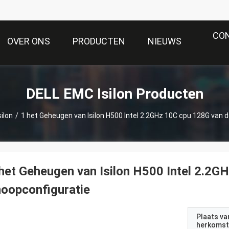
CO
OVER ONS
PRODUCTEN
NIEUWS
DELL EMC Isilon Producten
ilon
/
1 het Geheugen van Isilon H500 Intel 2.2GHz 10C cpu 128G van 
het Geheugen van Isilon H500 Intel 2.2G
oopconfiguratie
Plaats va
herkomst