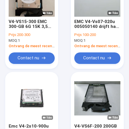
Fabrieksreis
Kwaliteitscontrole
V4-VS15-300 EMC
EMC V4-Vs07-020u
300-GB 6G 15K 3,5
005050140 drijft hard
Contacteer ons
SAS Vnxb6gsdae15f
VNXB6GDAE15F Dell
Prijs:
200-300
Prijs:
100-200
Emc Dell Vnx 5200
Emc Vnx 5200
MOQ:
1
MOQ:
1
Eol
VNX5400
Verzoek om een Citaat
Ontvang de meest recente Prijs
Ontvang de meest recente Prijs
Contact nu
Contact nu
De Eenheidsopslag van DELL EMC
De Opslag van DELL EMC VNX
De Gegevensdomein van DELL EMC
DELL EMC Powerstore
DELL EMC Isilon
Emc V4-2s10-900u
V4-VS6F-200 200GB