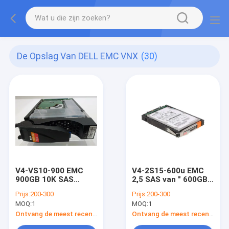
De Opslag Van DELL EMC VNX
(30)
V4-VS10-900 EMC
V4-2S15-600u EMC
900GB 10K SAS
2,5 SAS van ″ 600GB
Harde Aandrijving
15K Harde
Prijs:
200-300
Prijs:
200-300
10000rpm 005049205
Aandrijving
MOQ:
1
MOQ:
1
Dell Vnx 5400
005050936
005050935
Ontvang de meest recente Prijs
Ontvang de meest recente Prijs
005050847