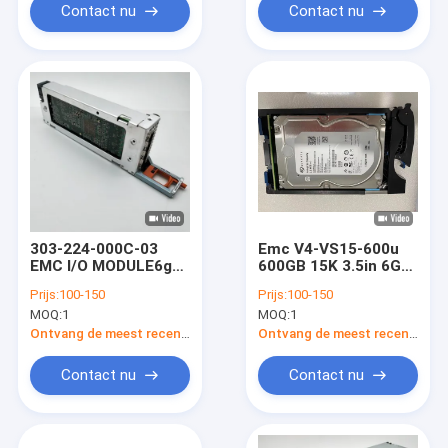
Contact nu
Contact nu
303-224-000C-03
Emc V4-VS15-600u
EMC I/O MODULE6g
600GB 15K 3.5in 6G
SAS Vnx5200
SAS HDD DELL EMC
Prijs:
100-150
Prijs:
100-150
Voedingvervanging
VNX Opslag 5200
MOQ:
1
MOQ:
1
5400
Ontvang de meest recente Prijs
Ontvang de meest recente Prijs
Contact nu
Contact nu