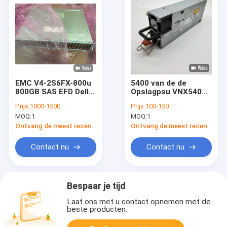
EMC V4-2S6FX-800u
5400 van de de
800GB SAS EFD Dell
Opslagpsu VNX5400
Vnx 5600 Opslag
Voeding van DELL
Prijs:
1000-1500
Prijs:
100-150
5400 van DELL EMC
EMC VNX Eenheid
MOQ:
1
MOQ:
1
VNX
071-000-578 1100w
Ontvang de meest recente Prijs
Ontvang de meest recente Prijs
Contact nu
Contact nu
Bespaar je tijd
Laat ons met u contact opnemen met de
beste producten.