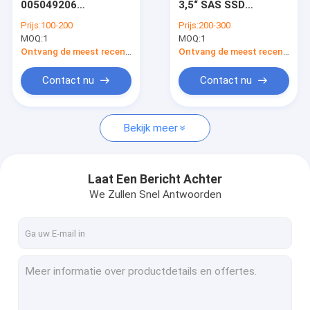
005049206
3,5“ SAS SSD
DELL EMC Vmax
005049295
005050184 Dell Vnx
Prijs:
100-200
Prijs:
200-300
005049951
5200 Beëindigen van
MOQ:
EMC Symmetrix DMX
1
MOQ:
1
005049925
het Leven
005049809
Ontvang de meest recente Prijs
Ontvang de meest recente Prijs
005050349
DELL EMC VPLEX
Contact nu
Contact nu
DELL EMC XtremIO
Bekijk meer
EMC Clariion CX
DELL EMC AVAMAR
Laat Een Bericht Achter
NETAPP FAS
We Zullen Snel Antwoorden
IBM-Server
de opslag van de huaweiserver
Dell Storage