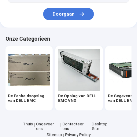
Doorgaan
Onze Categorieën
De Eenheidsopslag
De Opslag van DELL
De Gegevensd
van DELL EMC
EMC VNX
van DELL EMC
Thuis
Ongeveer
Contacteer
Desktop
ons
ons
Site
Sitemap
Privacy Policy