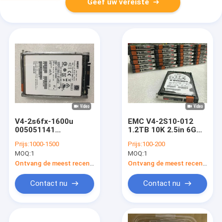
Geef uw vereiste
V4-2s6fx-1600u
EMC V4-2S10-012
005051141
1.2TB 10K 2.5in 6G
005051126
SAS HDD
Prijs:
1000-1500
Prijs:
100-200
005052229
VNXB6GDAE25F Dell
MOQ:
1
MOQ:
1
005052228 SSD Dell
Emc Vnx 5800
Emc Vnx 5200
Ontvang de meest recente Prijs
Ontvang de meest recente Prijs
Contact nu
Contact nu