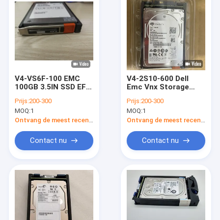
V4-VS6F-100 EMC
V4-2S10-600 Dell
100GB 3.5IN SSD EFD
Emc Vnx Storage
005050183 DELL EMC
Support VNX5200
Prijs:
200-300
Prijs:
200-300
VNX OPSLAG 5600
VNX5600 VNX5800
MOQ:
1
MOQ:
1
5800
VNXB6GDAE25F
Ontvang de meest recente Prijs
Ontvang de meest recente Prijs
Contact nu
Contact nu
Huis
Producten
Ongeveer ons