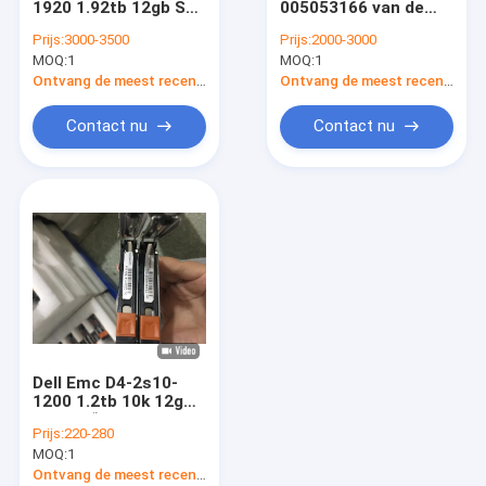
1920 1.92tb 12gb Sas
005053166 van de
DELL EMC Vmax
005053156
Eenheidsdell emc
Prijs:
3000-3500
Prijs:
2000-3000
005053157 Dell Unity
D4123f van 800g
MOQ:
EMC Symmetrix DMX
1
MOQ:
1
380f
12gb Sas Ssd de
Eenheid XT380F
Ontvang de meest recente Prijs
Ontvang de meest recente Prijs
DELL EMC VPLEX
Contact nu
Contact nu
DELL EMC XtremIO
EMC Clariion CX
DELL EMC AVAMAR
NETAPP FAS
IBM-Server
Dell Emc D4-2s10-
de opslag van de huaweiserver
1200 1.2tb 10k 12g
Sas 2,5“ Hdd-Eenheid
Prijs:
220-280
XT 380F XT480F
Dell Storage
MOQ:
1
D4123F
Ontvang de meest recente Prijs