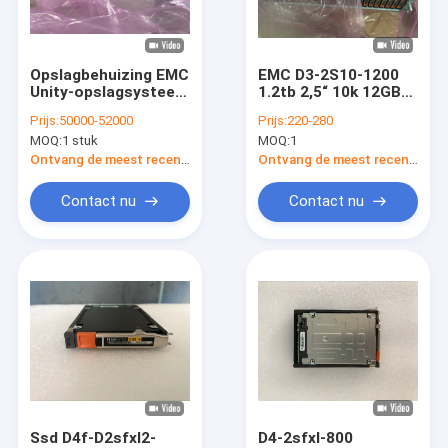
Fabrieksreis
Kwaliteitscontrole
Opslagbehuizing EMC
EMC D3-2S10-1200
Unity-opslagsysteem
1.2tb 2,5“ 10k 12GB
Contacteer ons
XT680 Xt-
Dell Emc Unity
Prijs:
50000-52000
Prijs:
220-280
opslagserie XT480F
Storage 300 400
MOQ:
1 stuk
MOQ:
1
XT880 XT880F
D3122FAF
Verzoek om een Citaat
Ontvang de meest recente Prijs
Ontvang de meest recente Prijs
Contact nu
Contact nu
De Eenheidsopslag van DELL EMC
De Opslag van DELL EMC VNX
De Gegevensdomein van DELL EMC
DELL EMC Powerstore
DELL EMC Isilon
Ssd D4f-D2sfxl2-
D4-2sfxl-800