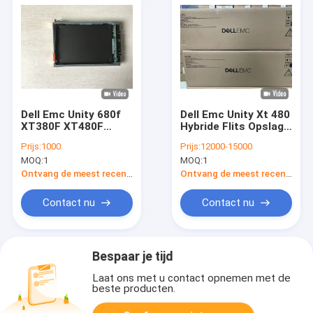
Dell Emc Unity 680f
Dell Emc Unity Xt 480
XT380F XT480F
Hybride Flits Opslag
XT550F D4123F D4-
Verenigde 4x1.8T
Prijs:
1000
Prijs:
12000-15000
D2SFXL-400
MOQ:
1
MOQ:
1
Ontvang de meest recente Prijs
Ontvang de meest recente Prijs
Contact nu
Contact nu
Bespaar je tijd
Laat ons met u contact opnemen met de
beste producten.