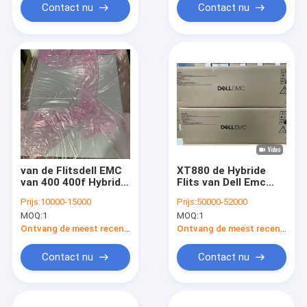
Contact nu
Contact nu
van de Flitsdell EMC
XT880 de Hybride
van 400 400f Hybride
Flits van Dell Emc
de
Unity Storage Xt
Prijs:
10000-15000
Prijs:
50000-52000
Eenheidsopslaggroep
880f 880xt
MOQ:
1
MOQ:
1
Ontvang de meest recente Prijs
Ontvang de meest recente Prijs
Contact nu
Contact nu