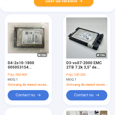
Geef uw vereiste
D4-2s10-1800
D3-vs07-2000 EMC
005053154
2TB 7.2k 3,5“ de
Eenheidsxt380f Dell
Eenheidsopslag 500
Prijs:
350-400
Prijs:
100-200
Emc Unity Storage Xt
van DELL EMC
MOQ:
1
MOQ:
1
680f alle-Flits
Hybride 400 300
Ontvang de meest recente Prijs
Ontvang de meest recente Prijs
Contact nu
Contact nu