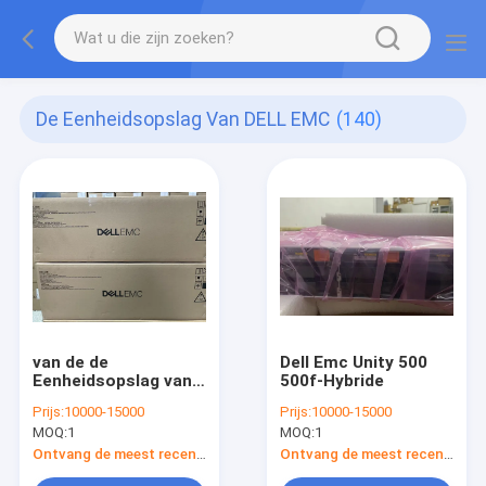
De Eenheidsopslag Van DELL EMC
(140)
van de de
Dell Emc Unity 500
Eenheidsopslag van
500f-Hybride
450f 450 DELL EMC
Prijs:
10000-15000
Prijs:
10000-15000
het Systeem alle-
MOQ:
1
MOQ:
1
Flits
Ontvang de meest recente Prijs
Ontvang de meest recente Prijs