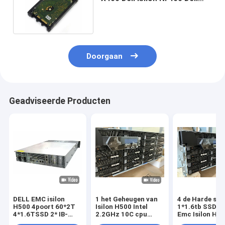
Emc Hard Drive 1TB Ssd
Doorgaan
Geadviseerde Producten
DELL EMC isilon
1 het Geheugen van
4 de Harde sch
H500 4poort 60*2T
Isilon H500 Intel
1*1.6tb SSD va
4*1.6TSSD 2* IB-
2.2GHz 10C cpu
Emc Isilon H5
schakelaar ((IS5023)
128G van de
15*2TB SATA v