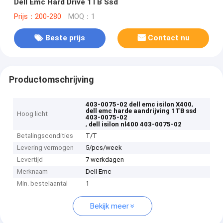
Dell Emc Hard Drive 1TB Ssd
Prijs：200-280
MOQ：1
Beste prijs
Contact nu
Productomschrijving
,
403-0075-02 dell emc isilon X400
dell emc harde aandrijving 1TB ssd
Hoog licht
403-0075-02
,
dell isilon nl400 403-0075-02
Betalingscondities
T/T
Levering vermogen
5/pcs/week
Levertijd
7 werkdagen
Merknaam
Dell Emc
Min. bestelaantal
1
Bekijk meer