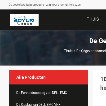
De beste kwaliteitsproducten zijn voor u om uit te kiezen
THUIS
De G
Thuis
/
De Gegevensdomei
Alle Producten
1
h
De Eenheidsopslag van DELL EMC
De Opslag van DELL EMC VNX