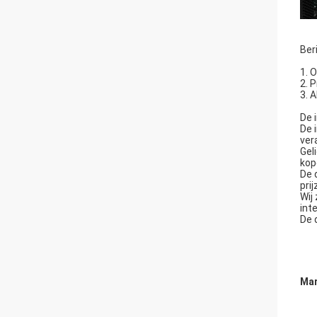
Ber
1. 
2. 
3. 
De 
De 
ver
Gel
kope
De 
pri
Wij
int
De 
Mar