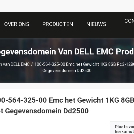
CO
OVER ONS
PRODUCTEN
NIEUWS
egevensdomein Van DELL EMC Prod
n van DELL EMC
/
100-564-325-00 Emc het Gewicht 1KG 8GB Pc3-128
Gegevensdomein Dd2500
00-564-325-00 Emc het Gewicht 1KG 8GB
et Gegevensdomein Dd2500
Plaats va
herkomst