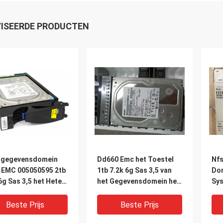
ISEERDE PRODUCTEN
 gegevensdomein
Dd660 Emc het Toestel
Nfs
 EMC 005050595 2tb
1tb 7.2k 6g Sas 3,5 van
Dom
6g Sas 3,5 het Hete
het Gegevensdomein het
Sy
iddel van Lff
Hete Ruilmiddel van Lff
16t
Beste Prijs
Beste Prijs