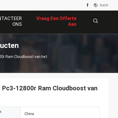
Dutch
NTACTEER
Vraag Een Offerte
ONS
Aan
ucten
描
00r Ram Cloudboost van het
述
 Pc3-12800r Ram Cloudboost van
n
China