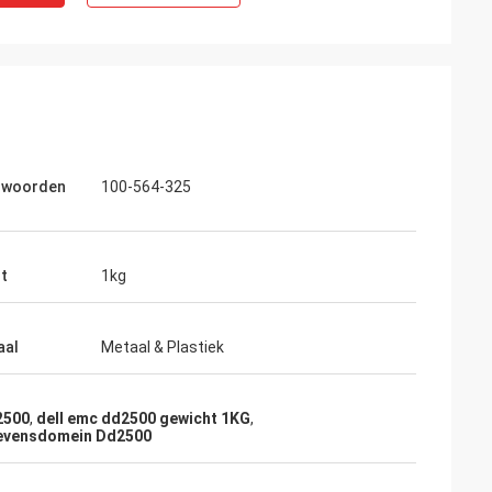
lwoorden
100-564-325
t
1kg
aal
Metaal & Plastiek
2500
,
dell emc dd2500 gewicht 1KG
,
gevensdomein Dd2500