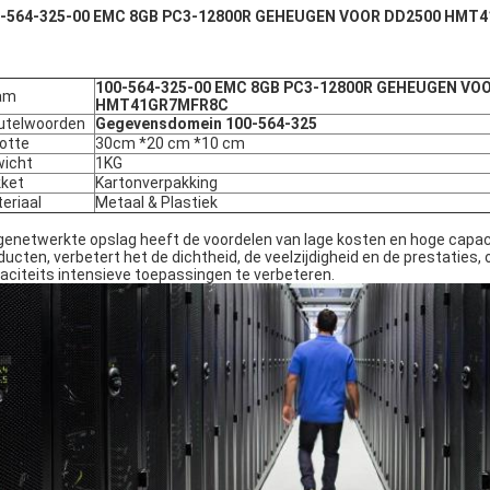
0-564-325-00 EMC 8GB PC3-12800R GEHEUGEN VOOR DD2500 HMT
100-564-325-00 EMC 8GB PC3-12800R GEHEUGEN VO
am
HMT41GR7MFR8C
utelwoorden
Gegevensdomein 100-564-325
otte
30cm *20 cm *10 cm
icht
1KG
ket
Kartonverpakking
eriaal
Metaal & Plastiek
genetwerkte opslag heeft de voordelen van lage kosten en hoge capaci
ducten, verbetert het de dichtheid, de veelzijdigheid en de prestati
aciteits intensieve toepassingen te verbeteren.