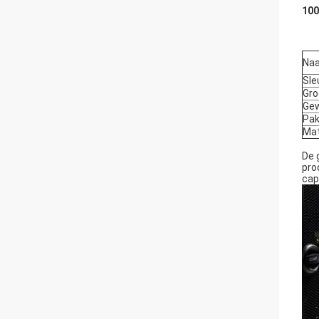
10
Na
Sle
Gro
Gew
Pak
Mat
De 
pro
cap