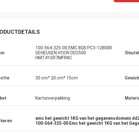
ODUCTDETAILS
100-564-325-00 EMC 8GB PC3-12800R
am
GEHEUGEN VOOR DD2500
Sleute
HMT41GR7MFR8C
otte
30 cm* 20 cm* 15cm
Gewich
ket
Kartonverpakking
Materi
emc het gewicht 1KG van het gegevensdomein dd
keren
100-564-325-00 Emc het gewicht 1KG van het Ge