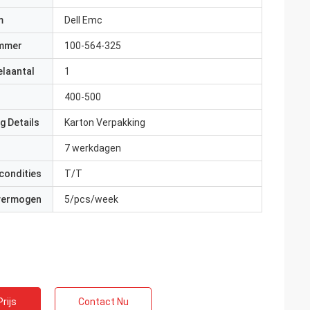
m
Dell Emc
mmer
100-564-325
elaantal
1
400-500
g Details
Karton Verpakking
7 werkdagen
condities
T/T
 vermogen
5/pcs/week
rijs
Contact Nu