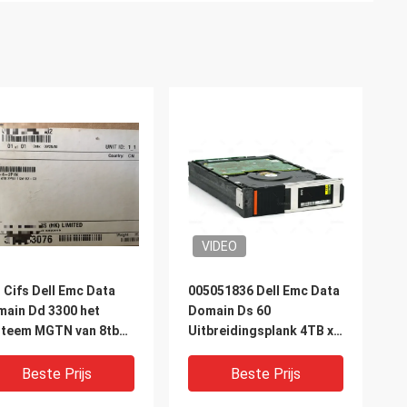
VIDEO
 Cifs Dell Emc Data
005051836 Dell Emc Data
ain Dd 3300 het
Domain Ds 60
steem MGTN van 8tb
Uitbreidingsplank 4TB x-
b
ds60-4TBS
Beste Prijs
Beste Prijs