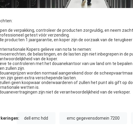
ichten:
Open de verpakking, controleer de producten zorgvuldig, en neem zacht
Professioneel getest vóór verzending.
Alle producten 1 jaargarantie, en koper zijn de oorzaak van de terugkee
internationale Kopers gelieve van nota te nemen:
invoerrechten, de belastingen, en de lasten zijn niet inbegrepen in de p
antwoordelijkheid van de koper.
ieve te controleren met het douanekantoor van uw land om te bepalen
n zullen zijn.
douaneprijzen worden normaal aangerekend door de scheepvaartmaats
jzen zijn geen extra verschepende lasten.
 zullen geen koopwaar onderwaarderen of zullen het punt als gift op 
ernationale wetten is.
douanevertragingen zijn niet de verantwoordelijkheid van de verkoper.
keringen:
dell emc hdd
emc gegevensdomein 7200