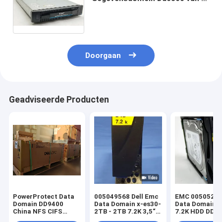
Intel Xeon E5-2620 V3 @
2.40ghz 48GB Cpu Dell EMC van
het Leven
Doorgaan
Geadviseerde Producten
PowerProtect Data
005049568 Dell Emc
EMC 005052087
Domain DD9400
Data Domain x-es30-
Data Domain 
China NFS CIFS
2TB - 2TB 7.2K 3,5“
7.2K HDD DD3
3*DS60 75*4T
520 SATA