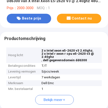
Dd6300 van X Intel Xeon E5-2620 V3 @ 2.40ghz 48GB
Cpu Dell EMC van het Leven
Prijs：2000-3000
MOQ：1
Beste prijs
Contact nu
Productomschrijving
,
2 x Intel xeon e5-2620 v3 2.40ghz
2 x Intel r xeon r cpu e5-2620 v3 @
Hoog licht
2.40ghz
,
dell gegevensdomein dd6300
Betalingscondities
T/T
Levering vermogen
5/pcs/week
Levertijd
7 werkdagen
Merknaam
Dell Emc
Min. bestelaantal
1
Bekijk meer