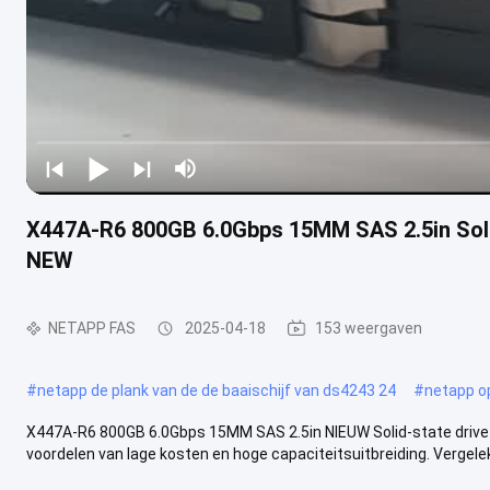
X447A-R6 800GB 6.0Gbps 15MM SAS 2.5in Sol
NEW
NETAPP FAS
2025-04-18
153 weergaven
#
netapp de plank van de de baaischijf van ds4243 24
#
netapp o
X447A-R6 800GB 6.0Gbps 15MM SAS 2.5in NIEUW Solid-state driv
voordelen van lage kosten en hoge capaciteitsuitbreiding. Vergelek