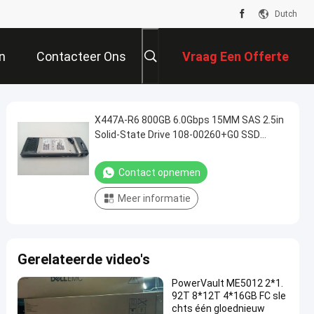
Dutch
n
Contacteer Ons
Vraag Een Offerte
Aan
X447A-R6 800GB 6.0Gbps 15MM SAS 2.5in
Solid-State Drive 108-00260+G0 SSD
NETAPP NEW
Contact opnemen
Meer informatie
Gerelateerde video's
PowerVault ME5012 2*1.
92T 8*12T 4*16GB FC sle
chts één gloednieuw