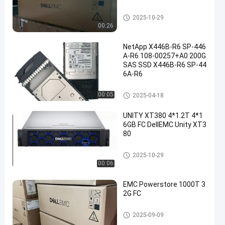
De Eenheidsopslag van DELL
2025-10-29
EMC
00:26
NetApp X446B-R6 SP-446
A-R6 108-00257+A0 200G
SAS SSD X446B-R6 SP-44
6A-R6
NETAPP FAS
00:05
2025-04-18
UNITY XT380 4*1.2T 4*1
6GB FC DellEMC Unity XT3
80
De Eenheidsopslag van DELL
2025-10-29
EMC
00:06
EMC Powerstore 1000T 3
2G FC
De Eenheidsopslag van DELL
2025-09-09
EMC