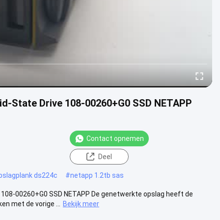
id-State Drive 108-00260+G0 SSD NETAPP
Contact opnemen
Deel
pslagplank ds224c
#
netapp 1.2tb sas
e 108-00260+G0 SSD NETAPP De genetwerkte opslag heeft de
en met de vorige ...
Bekijk meer