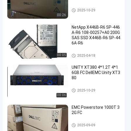
De Eenheidsopslag van DELL
2025-10-29
EMC
00:26
NetApp X446B-R6 SP-446
A-R6 108-00257+A0 200G
SAS SSD X446B-R6 SP-44
6A-R6
NETAPP FAS
00:05
2025-04-18
UNITY XT380 4*1.2T 4*1
6GB FC DellEMC Unity XT3
80
De Eenheidsopslag van DELL
2025-10-29
EMC
00:06
EMC Powerstore 1000T 3
2G FC
De Eenheidsopslag van DELL
2025-09-09
EMC