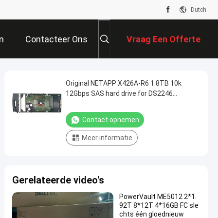
Dutch
n
Contacteer Ons
Vraag Een Offerte
Aan
Original NETAPP X426A-R6 1.8TB 10k
12Gbps SAS hard drive for DS2246
FAS2240-2 FAS2552 FAS2650
Contact opnemen
Meer informatie
Gerelateerde video's
PowerVault ME5012 2*1.
92T 8*12T 4*16GB FC sle
chts één gloednieuw