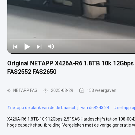
Original NETAPP X426A-R6 1.8TB 10k 12Gbps 
FAS2552 FAS2650
NETAPP FAS
2025-03-29
153 weergaven
#
netapp de plank van de de baaischijf van ds4243 24
#
netapp o
X426A-R6 1.8TB 10K 12Gbps 2,5“ SAS Hardeschijfstation 108-0042
hoge capaciteitsuitbreiding. Vergeleken met de vorige generatie van