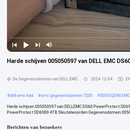
Harde schijven 005050597 van DELL EMC DS6
De Gegevensdomein van DELL EMC
2024-12-04
29
#
dell emc hdd
#
emc gegevensdomein 7200
#
005052090 EM
Harde schijven 005050597 van DELLEMC DS60 PowerProtect DD6
PowerProtect DD6900 4TB Sleutelwoorden Gegevensdomein 00505
Berichten van bezoekers