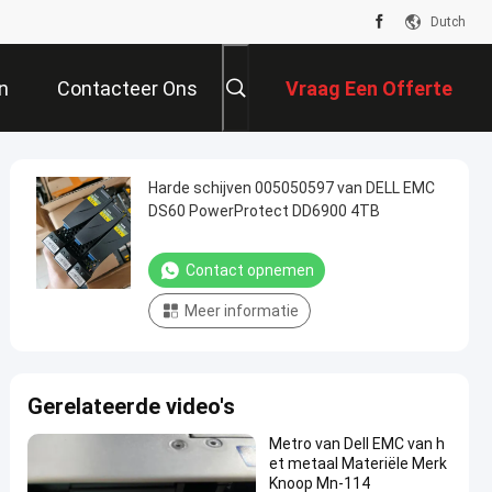
Dutch
n
Contacteer Ons
Vraag Een Offerte
Aan
Harde schijven 005050597 van DELL EMC
DS60 PowerProtect DD6900 4TB
Contact opnemen
Meer informatie
Gerelateerde video's
Metro van Dell EMC van h
et metaal Materiële Merk
Knoop Mn-114