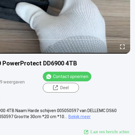
0 PowerProtect DD6900 4TB
Contact opnemen
9 weergaven
Deel
C
900 4TB Naam Harde schijven 005050597 van DELLEMC DS60
0597 Grootte 30cm *20 cm *10...
Bekijk meer
Laat een bericht achter.