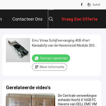
Dutch
n
Contacteer Ons
Vraag Een Offerte
Aan
Emc Vmax Schijfvervanging 4GB 4 het
Kanaalsfp van de Havenvezel Module 303-
086-100B
Contact opnemen
Meer informatie
Gerelateerde video's
De Centrale verwerkingse
enheids Hoofd 4 16GB FC
Havens van DELL EMC VM