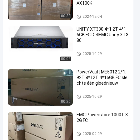
AX100K
DELL EMC Vmax
00:33
2024-12-04
UNITY XT380 4*1.2T 4*1
6GB FC DellEMC Unity XT3
80
De Eenheidsopslag van DELL
2025-10-29
EMC
00:06
PowerVault ME5012 2*1.
92T 8*12T 4*16GB FC sle
chts één gloednieuw
De Eenheidsopslag van DELL
2025-10-29
EMC
00:26
EMC Powerstore 1000T 3
2G FC
De Eenheidsopslag van DELL
2025-09-09
EMC