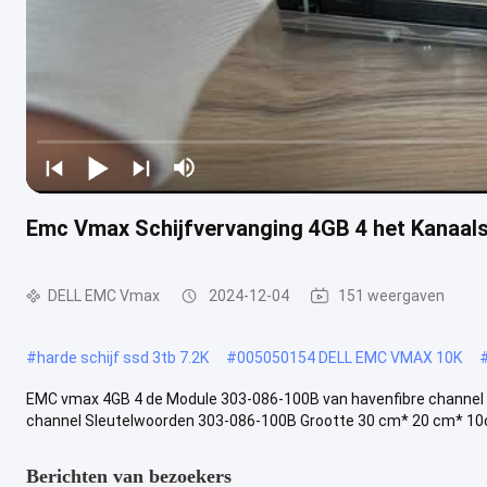
Emc Vmax Schijfvervanging 4GB 4 het Kanaal
DELL EMC Vmax
2024-12-04
151 weergaven
#
harde schijf ssd 3tb 7.2K
#
005050154 DELL EMC VMAX 10K
EMC vmax 4GB 4 de Module 303-086-100B van havenfibre channel
channel Sleutelwoorden 303-086-100B Grootte 30 cm* 20 cm* 10c
Berichten van bezoekers