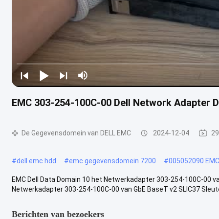
EMC 303-254-100C-00 Dell Network Adapter D
De Gegevensdomein van DELL EMC
2024-12-04
29
#
dell emc hdd
#
emc gegevensdomein 7200
#
005052090 EM
EMC Dell Data Domain 10 het Netwerkadapter 303-254-100C-00 v
Netwerkadapter 303-254-100C-00 van GbE BaseT v2 SLIC37 Sleut
Berichten van bezoekers