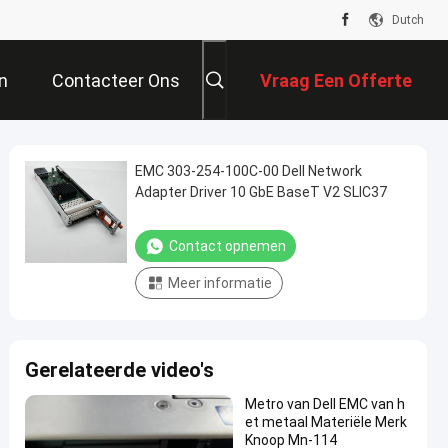
Dutch
n
Contacteer Ons
Vraag Een Offerte
Aan
EMC 303-254-100C-00 Dell Network
Adapter Driver 10 GbE BaseT V2 SLIC37
Contact opnemen
Meer informatie
Gerelateerde video's
Metro van Dell EMC van h
et metaal Materiële Merk
Knoop Mn-114