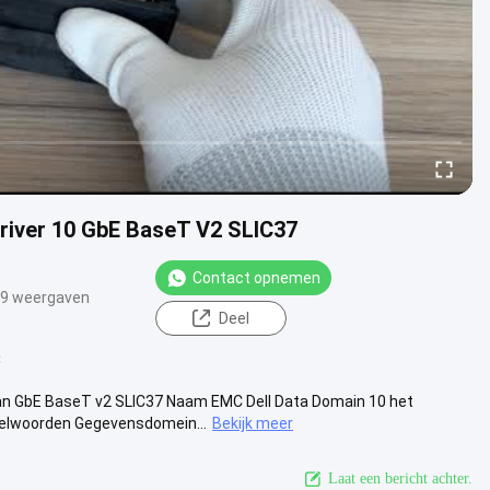
river 10 GbE BaseT V2 SLIC37
Contact opnemen
9 weergaven
Deel
C
an GbE BaseT v2 SLIC37 Naam EMC Dell Data Domain 10 het
elwoorden Gegevensdomein...
Bekijk meer
Laat een bericht achter.