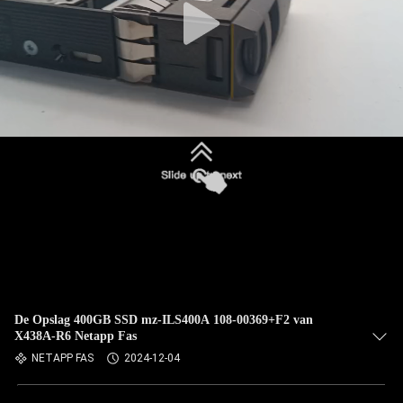
De Opslag 400GB SSD mz-ILS400A 108-00369+F2 van
X438A-R6 Netapp Fas
NETAPP FAS
2024-12-04