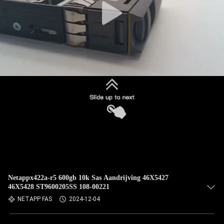
Netappx422a-r5 600gb 10k Sas Aandrijving 46X5427
46X5428 ST9600205SS 108-00221
NETAPP FAS
2024-12-04