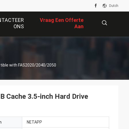
Dutch
NTACTEER
Vraag Een Offerte
ONS
Aan
描
tible with FAS2020/2040/2050
述
Cache 3.5-inch Hard Drive
m
NETAPP