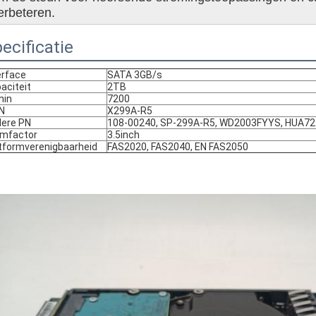
erbeteren.
ecificatie
erface
SATA 3GB/s
aciteit
2TB
min
7200
N
X299A-R5
ere PN
108-00240, SP-299A-R5, WD2003FYYS, HUA7
mfactor
3.5inch
tformverenigbaarheid
FAS2020, FAS2040, EN FAS2050