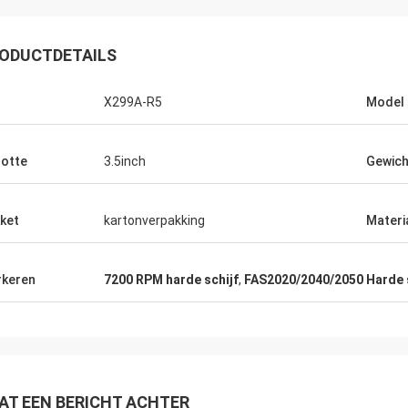
ODUCTDETAILS
X299A-R5
Model
otte
3.5inch
Gewich
ket
kartonverpakking
Materi
keren
7200 RPM harde schijf
,
FAS2020/2040/2050 Harde s
AT EEN BERICHT ACHTER