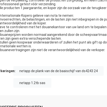
Open de verpakking, controleer de producten zorgvuldig, en neem zacht
Professioneel getest vóór verzending.
Alle producten 1 jaargarantie, en koper zijn de oorzaak van de terugkee
internationale Kopers gelieve van nota te nemen:
invoerrechten, de belastingen, en de lasten zijn niet inbegrepen in de p
antwoordelijkheid van de koper.
ieve te controleren met het douanekantoor van uw land om te bepalen
n zullen zijn.
douaneprijzen worden normaal aangerekend door de scheepvaartmaats
jzen zijn geen extra verschepende lasten.
 zullen geen koopwaar onderwaarderen of zullen het punt als gift op 
ernationale wetten is.
douanevertragingen zijn niet de verantwoordelijkheid van de verkoper.
keringen:
netapp de plank van de de baaischijf van ds4243 24
netapp 1.2tb sas