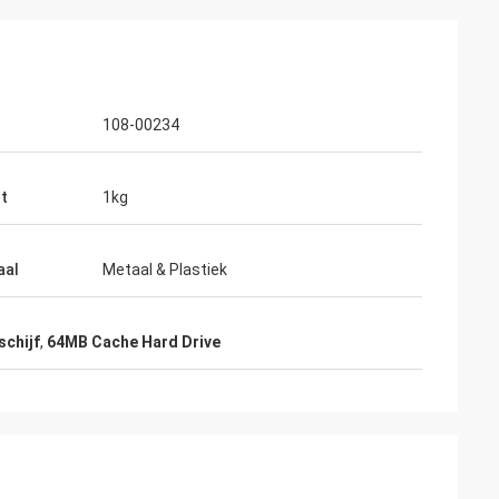
108-00234
t
1kg
aal
Metaal & Plastiek
chijf
,
64MB Cache Hard Drive