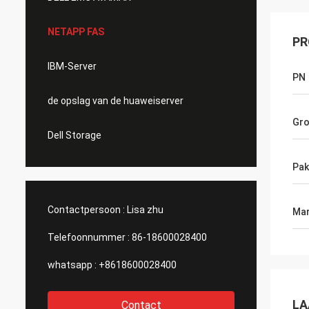
NETAPP FAS
PR
IBM-Server
PN
de opslag van de huaweiserver
Gro
Dell Storage
Pak
Contactpersoon :
Lisa zhu
Mar
Telefoonnummer :
86-18600028400
whatsapp :
+8618600028400
LA
Contact