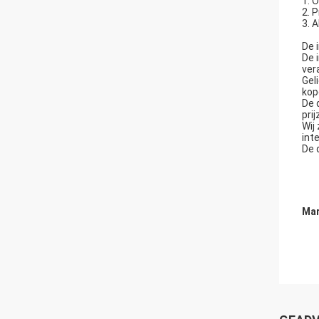
1. 
2. 
3. 
De 
De 
ver
Gel
kope
De 
pri
Wij
int
De 
Mar