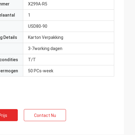
mmer
X299A-R5
elaantal
1
USD80-90
g Details
Karton Verpakking
3-7working dagen
condities
T/T
 vermogen
50 PCs-week
rijs
Contact Nu