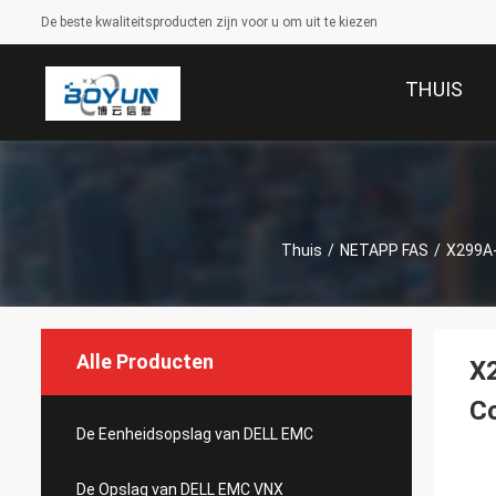
De beste kwaliteitsproducten zijn voor u om uit te kiezen
THUIS
Thuis
/
NETAPP FAS
/
X299A-
Alle Producten
X
C
De Eenheidsopslag van DELL EMC
De Opslag van DELL EMC VNX