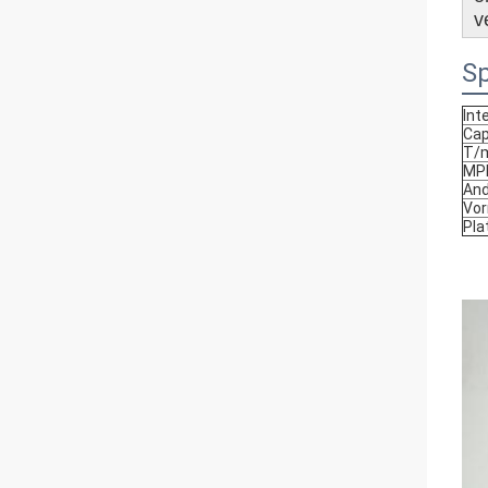
v
Sp
Int
Cap
T/
MP
And
Vor
Pla