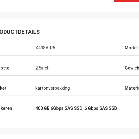
ODUCTDETAILS
X438A-R6
Model
otte
2.5inch
Gewich
ket
kartonverpakking
Materi
keren
400 GB 6Gbps SAS SSD
,
6 Gbps SAS SSD