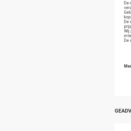
De 
ver
Gel
kope
De 
pri
Wij
int
De 
Mar
GEADV