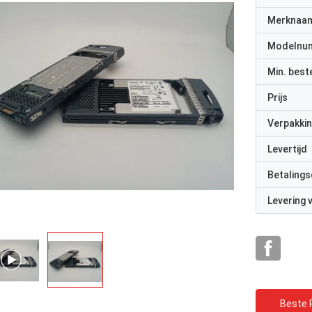
Merknaa
Modelnu
Min. best
Prijs
Verpakkin
Levertijd
Betalings
Levering
Beste P