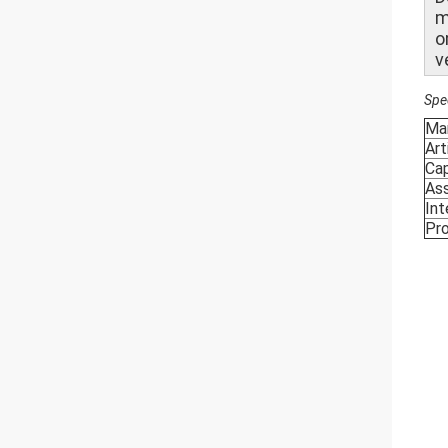
m
o
v
Spec
Ma
Ar
Cap
Ass
Int
Pr