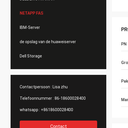
NETAPP FAS
IBM-Server
PR
de opslag van de huaweiserver
PN
Dell Storage
Gro
Pak
Contactpersoon :
Lisa zhu
Telefoonnummer :
86-18600028400
Mar
whatsapp :
+8618600028400
Contact