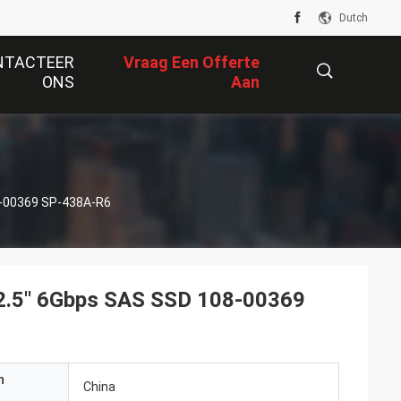
Dutch
NTACTEER
Vraag Een Offerte
ONS
Aan
描
8-00369 SP-438A-R6
述
2.5'' 6Gbps SAS SSD 108-00369
n
China