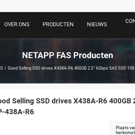
CO
OVER ONS
PRODUCTEN
NIEUWS
NETAPP FAS Producten
AS
/
Good Selling SSD drives X438A-R6 400GB 2.5'' 6Gbps SAS SSD 10
od Selling SSD drives X438A-R6 400GB 
P-438A-R6
Plaats va
herkomst