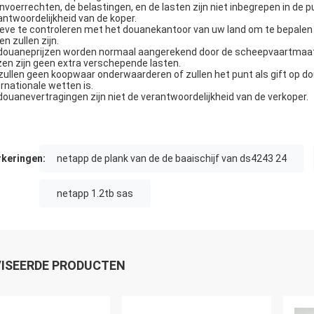
invoerrechten, de belastingen, en de lasten zijn niet inbegrepen in de p
antwoordelijkheid van de koper.
ieve te controleren met het douanekantoor van uw land om te bepalen
n zullen zijn.
douaneprijzen worden normaal aangerekend door de scheepvaartmaats
jzen zijn geen extra verschepende lasten.
 zullen geen koopwaar onderwaarderen of zullen het punt als gift op 
ernationale wetten is.
douanevertragingen zijn niet de verantwoordelijkheid van de verkoper.
keringen:
netapp de plank van de de baaischijf van ds4243 24
netapp 1.2tb sas
ISEERDE PRODUCTEN