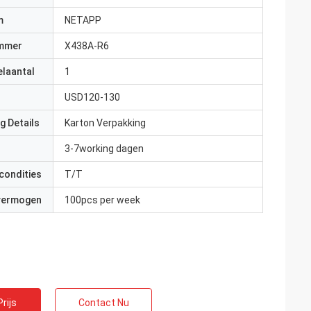
m
NETAPP
mmer
X438A-R6
elaantal
1
USD120-130
g Details
Karton Verpakking
3-7working dagen
condities
T/T
 vermogen
100pcs per week
rijs
Contact Nu