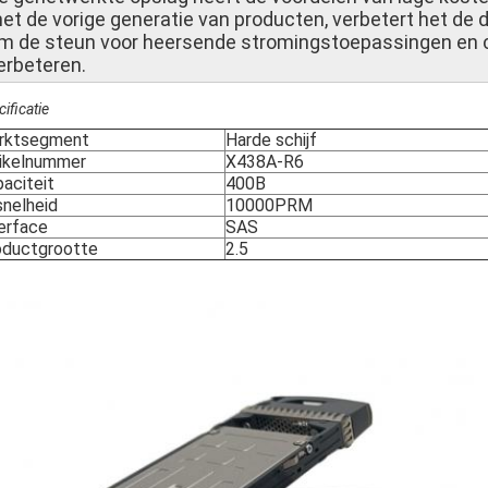
et de vorige generatie van producten, verbetert het de di
m de steun voor heersende stromingstoepassingen en c
erbeteren.
ificatie
rktsegment
Harde schijf
tikelnummer
X438A-R6
aciteit
400B
nelheid
10000PRM
erface
SAS
oductgrootte
2.5