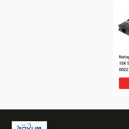
Neta
15K S
0022
HUS1