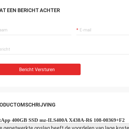
AT EEN BERICHT ACHTER
Bericht Versturen
ODUCTOMSCHRIJVING
tApp 400GB SSD mz-ILS400A X438A-R6 108-00369+F2
e genetwerkte opslag heeft de voordelen van lage koste