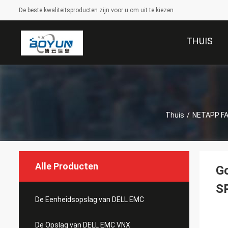
De beste kwaliteitsproducten zijn voor u om uit te kiezen
THUIS
Thuis
/
NETAPP F
Alle Producten
Go
S
De Eenheidsopslag van DELL EMC
De Opslag van DELL EMC VNX