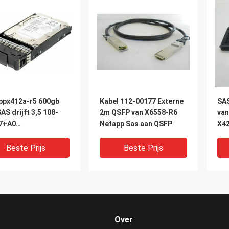
ppx412a-r5 600gb
Kabel 112-00177 Externe
SAS
AS drijft 3,5 108-
2m QSFP van X6558-R6
van
7+A0
Netapp Sas aan QSFP
X4
56060VLS600
Beste Prijs
Beste Prijs
Over