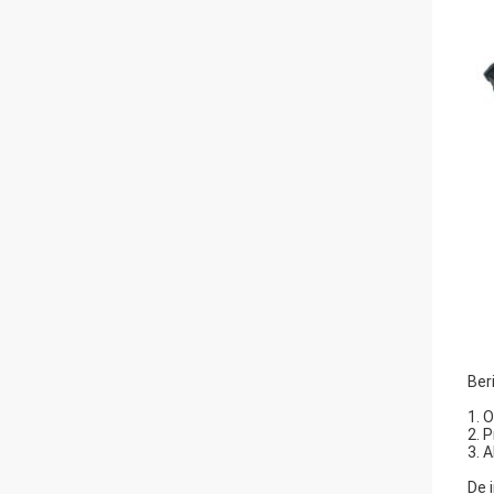
Ber
1. 
2. 
3. 
De 