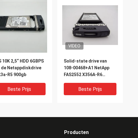
VIDEO
 10K 2,5“ HDD 6GBPS
Solid-state drive van
 de Netappdiskdrive
108-00468+A1 NetApp
23a-R5 900gb
FAS2552 X356A-R6
DS2246 2,5 het“ SSD
3.8TB
Beste Prijs
Beste Prijs
Producten