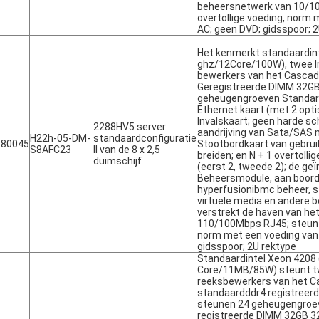
beheersnetwerk van 10/10
overtollige voeding, norm
AC; geen DVD; gidsspoor; 
Het kenmerkt standaardint
ghz/12Core/100W), twee I
bewerkers van het Cascad
Geregistreerde DIMM 32G
geheugengroeven Standard
Ethernet kaart (met 2 opt
Invalskaart; geen harde sch
2288HV5 server
aandrijving van Sata/SAS 
H22h-05-DM-
standaardconfiguratie
180045
Stootbordkaart van gebrui
S8AFC23
II van de 8 x 2,5
breiden; en N + 1 overtolli
duimschijf
(eerst 2, tweede 2); de g
Beheersmodule, aan boord
hyperfusionibmc beheer, st
virtuele media en andere
verstrekt de haven van he
110/100Mbps RJ45; steun 1
norm met een voeding van
gidsspoor; 2U rektype
Standaardintel Xeon 4208 
Core/11MB/85W) steunt tw
reeksbewerkers van het 
standaardddr4 registree
steunen 24 geheugengroev
registreerde DIMM 32GB 3