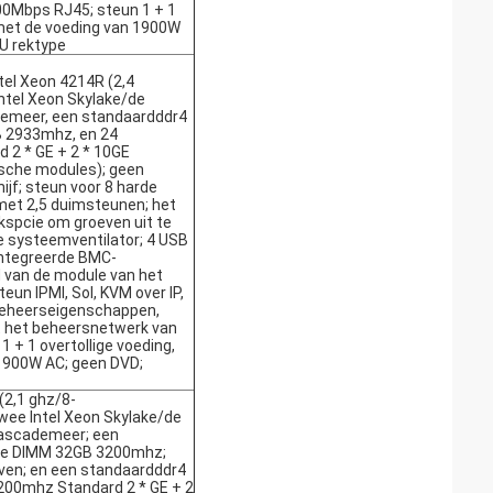
0Mbps RJ45; steun 1 + 1
 met de voeding van 1900W
2U rektype
el Xeon 4214R (2,4
ntel Xeon Skylake/de
emeer, een standaardddr4
B 2933mhz, en 24
 2 * GE + 2 * 10GE
ische modules); geen
ijf; steun voor 8 harde
met 2,5 duimsteunen; het
kspcie om groeven uit te
ge systeemventilator; 4 USB
eïntegreerde BMC-
 van de module van het
eun IPMI, Sol, KVM over IP,
 beheerseigenschappen,
t het beheersnetwerk van
 + 1 overtollige voeding,
 900W AC; geen DVD;
(2,1 ghz/8-
ee Intel Xeon Skylake/de
Cascademeer; een
rde DIMM 32GB 3200mhz;
en; en een standaardddr4
200mhz Standard 2 * GE + 2