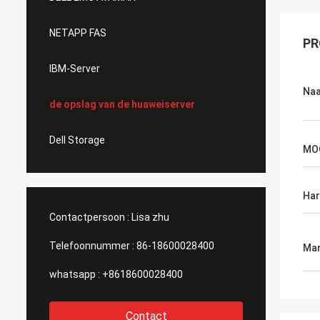
NETAPP FAS
PR
IBM-Server
Na
de opslag van de huaweiserver
Dell Storage
MO
Har
Contactpersoon :
Lisa zhu
Telefoonnummer :
86-18600028400
Mar
whatsapp :
+8618600028400
Contact