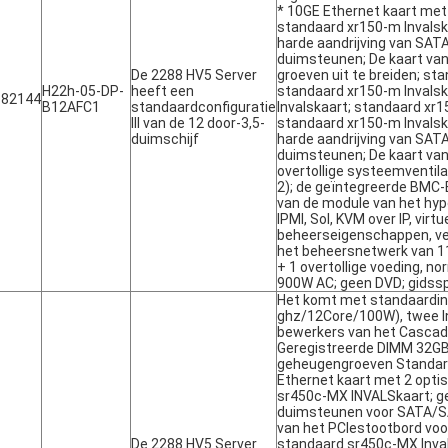
* 10GE Ethernet kaart met
standaard xr150-m Invalska
harde aandrijving van SAT
duimsteunen; De kaart va
De 2288 HV5 Server
groeven uit te breiden; st
H22h-05-DP-
heeft een
standaard xr150-m Invalsk
182144
B12AFC1
standaardconfiguratie
Invalskaart; standaard xr1
III van de 12 door-3,5-
standaard xr150-m Invalska
duimschijf
harde aandrijving van SAT
duimsteunen; De kaart van
overtollige systeemventila
2); de geïntegreerde BMC
van de module van het hyp
IPMI, Sol, KVM over IP, vir
beheerseigenschappen, ve
het beheersnetwerk van 1
+ 1 overtollige voeding, n
900W AC; geen DVD; gidssp
Het komt met standaardint
ghz/12Core/100W), twee I
bewerkers van het Cascad
Geregistreerde DIMM 32G
geheugengroeven Standard
Ethernet kaart met 2 opti
sr450c-MX INVALSkaart; ge
duimsteunen voor SATA/SA
van het PCIestootbord voor
De 2288 HV5 Server
standaard sr450c-MX Inva