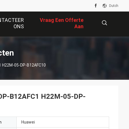
Dutch
NTACTEER
Vraag Een Offerte
ONS
Aan
描
cten
C1 H22M-05-DP-B12AFC10
述
-DP-B12AFC1 H22M-05-DP-
m
Huawei