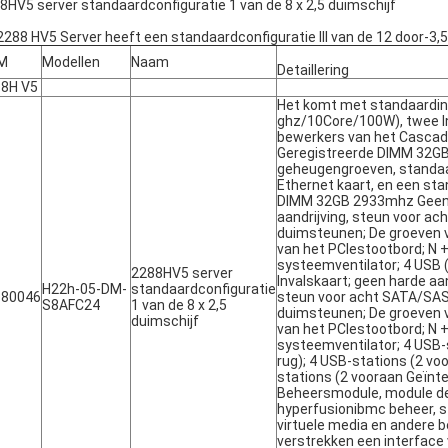
8HV5 server standaardconfiguratie 1 van de 8 x 2,5 duimschijf
2288 HV5 Server heeft een standaardconfiguratie III van de 12 door-3,
M
Modellen
Naam
Detaillering
8H V5
Het komt met standaardin
ghz/10Core/100W), twee I
bewerkers van het Cascad
Geregistreerde DIMM 32G
geheugengroeven, standaar
Ethernet kaart, en een st
DIMM 32GB 2933mhz Geen I
aandrijving, steun voor ac
duimsteunen; De groeven v
van het PCIestootbord; N + 
systeemventilator; 4 USB (
2288HV5 server
Invalskaart; geen harde aan
H22h-05-DM-
standaardconfiguratie
180046
steun voor acht SATA/SAS-
S8AFC24
1 van de 8 x 2,5
duimsteunen; De groeven v
duimschijf
van het PCIestootbord; N + 
systeemventilator; 4 USB-s
rug); 4 USB-stations (2 voo
stations (2 vooraan Geïn
Beheersmodule, module de
hyperfusionibmc beheer, st
virtuele media en andere
verstrekken een interface 