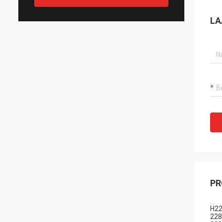
LA
PR
H22
228