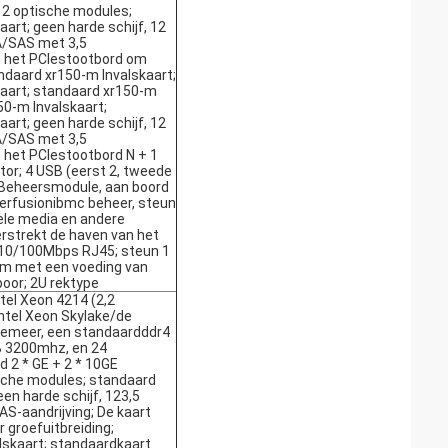
 2 optische modules;
art; geen harde schijf, 12
A/SAS met 3,5
n het PCIestootbord om
andaard xr150-m Invalskaart;
aart; standaard xr150-m
50-m Invalskaart;
art; geen harde schijf, 12
A/SAS met 3,5
 het PCIestootbord N + 1
tor; 4 USB (eerst 2, tweede
-Beheersmodule, aan boord
erfusionibmc beheer, steun
tuele media en andere
rstrekt de haven van het
10/100Mbps RJ45; steun 1
orm met een voeding van
oor; 2U rektype
el Xeon 4214 (2,2
ntel Xeon Skylake/de
emeer, een standaardddr4
B 3200mhz, en 24
 2 * GE + 2 * 10GE
sche modules; standaard
en harde schijf, 123,5
S-aandrijving; De kaart
 groefuitbreiding;
lskaart; standaardkaart