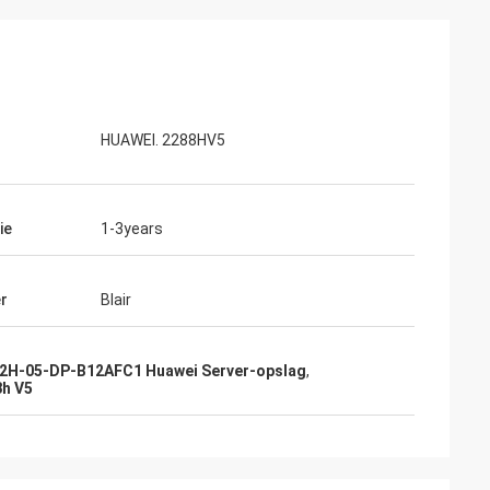
HUAWEI. 2288HV5
ie
1-3years
r
Blair
2H-05-DP-B12AFC1 Huawei Server-opslag
,
h V5