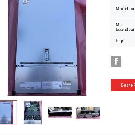
Modelnu
Min.
bestelaan
Prijs
Beste P