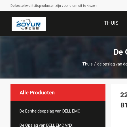
De beste kwaliteitsproducten zijn voor u om uit te kiezen
THUIS
De 
Thuis
/
de opslag van d
Alle Producten
2
B
De Eenheidsopslag van DELL EMC
De Opslag van DELL EMC VNX