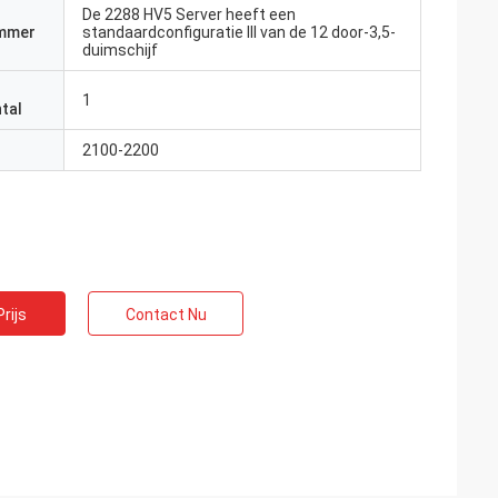
De 2288 HV5 Server heeft een
mmer
standaardconfiguratie III van de 12 door-3,5-
duimschijf
1
tal
2100-2200
rijs
Contact Nu