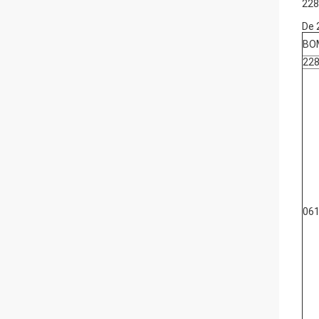
228
De 
BO
228
06