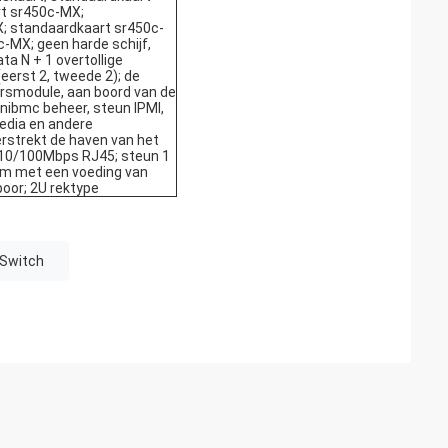
t sr450c-MX;
; standaardkaart sr450c-
-MX; geen harde schijf,
a N + 1 overtollige
eerst 2, tweede 2); de
smodule, aan boord van de
nibmc beheer, steun IPMI,
Media en andere
rstrekt de haven van het
10/100Mbps RJ45; steun 1
orm met een voeding van
oor; 2U rektype
 Switch