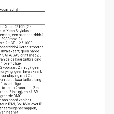
5-duimschijf
tel Xeon 4210R (2,4
ntel Xeon Skylake/de
emeer, een standaardddr4
B 2933mhz, 24
d 2 * GE + 2 * 10GE
andaardddr4 Geregistreerde
nvalskaart; geen harde
ht SATA/SAS drijft met 2,5
an de de kaartuitbreiding
1 overtollige
2 vooraan, 2 in rug); geen
drijving; geen Invalskaart;
aandrijving met 2,5
an de de kaartuitbreiding
1 overtollige
tations (2 vooraan, 2 in
raan, 2 in rug); en 4 USB-
tegreerde BMC-
 aan boord van het
eun IPMI, Sol, KVM over IP,
 beheerseigenschappen,
van het het