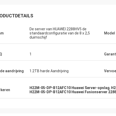
ODUCTDETAILS
De server van HUAWEI 2288HV5 de
am
standaardconfiguratie van de 8 x 2,5
Model
duimschijf
Q
1
Garant
de aandrijving
1.2TB harde Aandrijving
Vervoe
H22M-05-DP-B12AFC10 Huawei Server-opslag
,
H2
keren
H22M-05-DP-B12AFC10 Huawei Fusionserver 2288