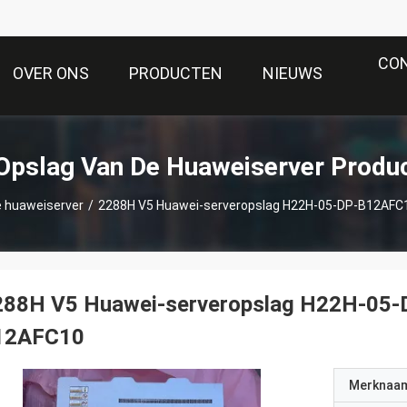
CO
OVER ONS
PRODUCTEN
NIEUWS
Opslag Van De Huaweiserver Produ
e huaweiserver
/
2288H V5 Huawei-serveropslag H22H-05-DP-B12AF
288H V5 Huawei-serveropslag H22H-05
12AFC10
Merknaa