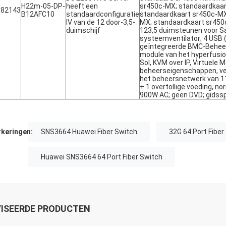
H22m-05-DP-
heeft een
sr450c-MX; standaardkaar
182143
B12AFC10
standaardconfiguratie
standaardkaart sr450c-MX
IV van de 12 door-3,5-
MX; standaardkaart sr450c
duimschijf
123,5 duimsteunen voor Sat
systeemventilator; 4 USB (
geïntegreerde BMC-Beheer
module van het hyperfusio
Sol, KVM over IP, Virtuele 
beheerseigenschappen, ve
het beheersnetwerk van 1
+ 1 overtollige voeding, n
900W AC; geen DVD; gidssp
keringen:
SNS3664 Huawei Fiber Switch
32G 64 Port Fiber
Huawei SNS3664 64 Port Fiber Switch
ISEERDE PRODUCTEN