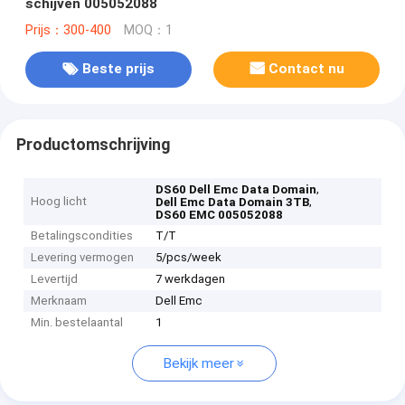
schijven 005052088
Prijs：300-400
MOQ：1
Beste prijs
Contact nu
Productomschrijving
,
DS60 Dell Emc Data Domain
Hoog licht
,
Dell Emc Data Domain 3TB
DS60 EMC 005052088
Betalingscondities
T/T
Levering vermogen
5/pcs/week
Levertijd
7 werkdagen
Merknaam
Dell Emc
Min. bestelaantal
1
Bekijk meer