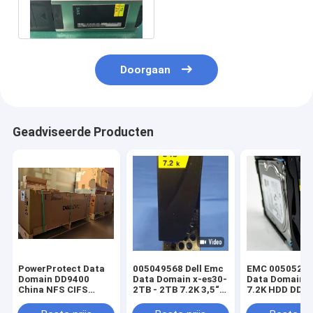
Harde schijven
005052088
Doorgaan
Geadviseerde Producten
PowerProtect Data
005049568 Dell Emc
EMC 005052087
Domain DD9400
Data Domain x-es30-
Data Domain 
China NFS CIFS
2TB - 2TB 7.2K 3,5“
7.2K HDD DD3
3*DS60 75*4T
520 SATA
105*8T opslag EMC