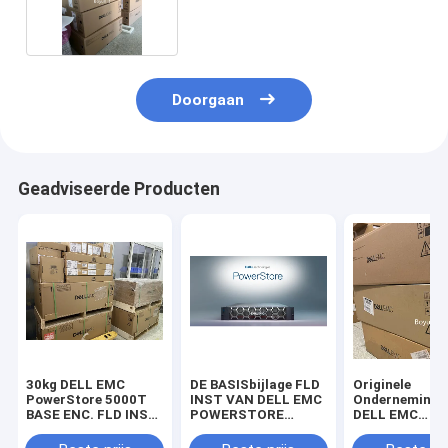
5000T
Doorgaan
Geadviseerde Producten
30kg DELL EMC
DE BASISbijlage FLD
Originele
PowerStore 5000T
INST VAN DELL EMC
Ondernemings
BASE ENC. FLD INST
POWERSTORE
DELL EMC
Metaal en kunststof
1000T
Powerstore 5
12*3.84T