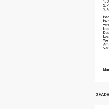
1. 
2. 
3. 
Int
Inv
ver
Nee
Dou
kos
We 
Ame
Ver
Mar
GEADV