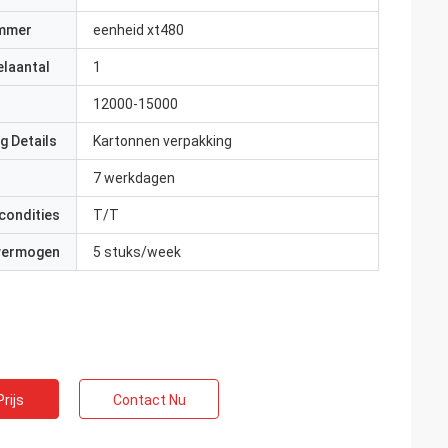
mmer
eenheid xt480
elaantal
1
12000-15000
g Details
Kartonnen verpakking
7 werkdagen
condities
T/T
 vermogen
5 stuks/week
rijs
Contact Nu