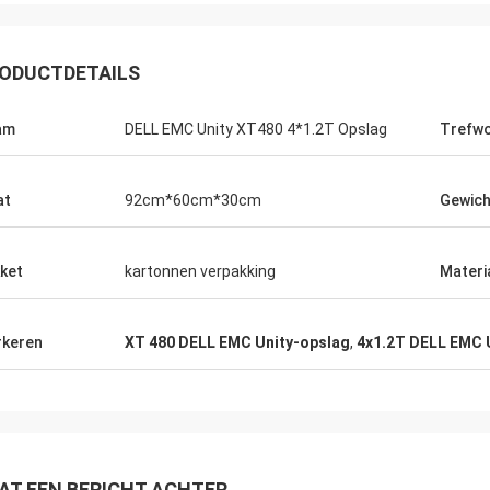
ODUCTDETAILS
am
DELL EMC Unity XT480 4*1.2T Opslag
Trefw
at
92cm*60cm*30cm
Gewich
ket
kartonnen verpakking
Materi
keren
XT 480 DELL EMC Unity-opslag
,
4x1.2T DELL EMC 
AT EEN BERICHT ACHTER