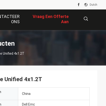
Dutch
NTACTEER
Vraag Een Offerte
ONS
Aan
描
ucten
e Unified 4x1.2T
述
e Unified 4x1.2T
n
China
m
Dell Emc