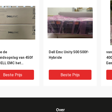
e de
Dell Emc Unity 500 500f-
van
eidsopslag van 450f
Hybride
400
DELL EMC het
Ee
em alle-Flits
Beste Prijs
Beste Prijs
Over