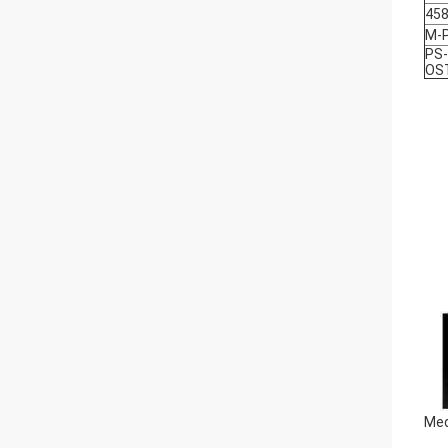
458
M-
PS
OS
Med