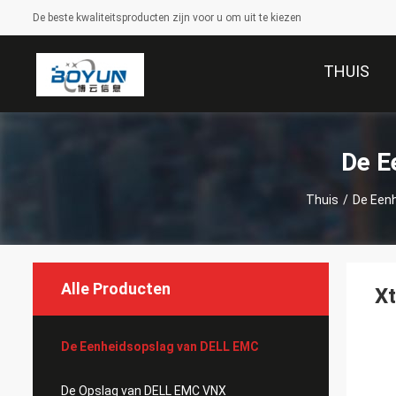
De beste kwaliteitsproducten zijn voor u om uit te kiezen
THUIS
De E
Thuis
/
De Een
Alle Producten
Xt
De Eenheidsopslag van DELL EMC
De Opslag van DELL EMC VNX