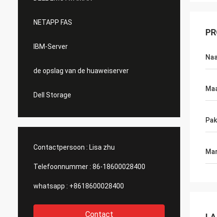
NETAPP FAS
PR
IBM-Server
Na
de opslag van de huaweiserver
Ma
Dell Storage
Pak
Contactpersoon :
Lisa zhu
Mar
Telefoonnummer :
86-18600028400
whatsapp :
+8618600028400
Contact
LA