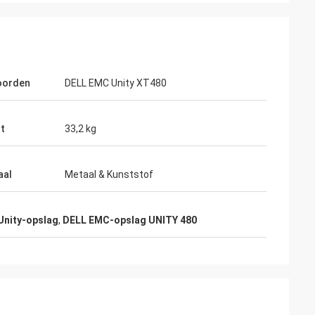
oorden
DELL EMC Unity XT480
t
33,2 kg
aal
Metaal & Kunststof
Unity-opslag
,
DELL EMC-opslag UNITY 480