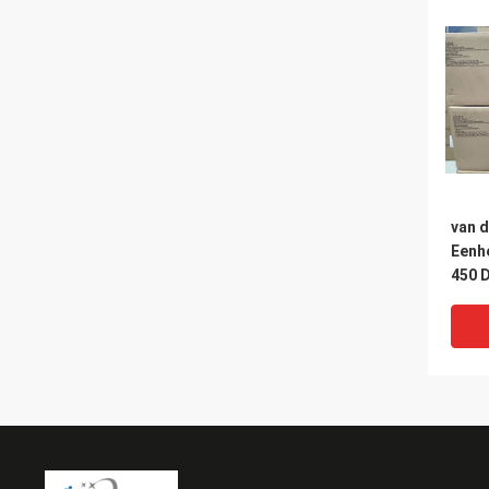
van d
Eenh
450 
Syste