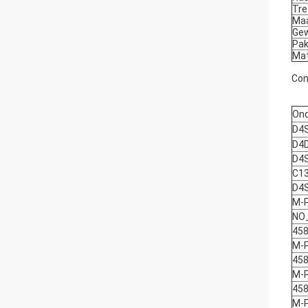
Tre
Ma
Gew
Pak
Mat
Con
Ond
D4
D4
D4
C1
D4
M-
NO
458
M-
458
M-
458
M-