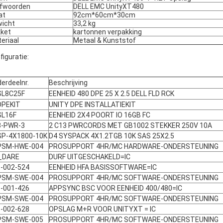
fwoorden
DELL EMC UnityXT480
at
92cm*60cm*30cm
icht
33,2 kg
ket
kartonnen verpakking
eriaal
Metaal & Kunststof
figuratie:
erdeelnr.
Beschrijving
SL8C25F
EENHEID 480 DPE 25 X 2.5 DELL FLD RCK
DPEKIT
UNITY DPE INSTALLATIEKIT
SL16F
EENHEID 2X4 POORT IO 16GB FC
3-PWR-3
2 C13 PWRCORDS MET GB1002 STEKKER 250V 10A
SP-4X1800-10K
D4 SYSPACK 4X1.2TGB 10K SAS 25X2.5
PSM-HWE-004
PROSUPPORT 4HR/MC HARDWARE-ONDERSTEUNING
_DARE
DURF UITGESCHAKELD=IC
-002-524
EENHEID HFA BASISSOFTWARE=IC
PSM-SWE-004
PROSUPPORT 4HR/MC SOFTWARE-ONDERSTEUNING
-001-426
APPSYNC BSC VOOR EENHEID 400/480=IC
PSM-SWE-004
PROSUPPORT 4HR/MC SOFTWARE-ONDERSTEUNING
-002-628
OPSLAG M+R VOOR UNITYXT = IC
PSM-SWE-005
PROSUPPORT 4HR/MC SOFTWARE-ONDERSTEUNING