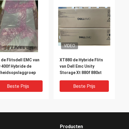
VIDEO
 de Flitsdell EMC van
XT880 de Hybride Flits
 400f Hybride de
van Dell Emc Unity
nheidsopslaggroep
Storage Xt 880f 880xt
Beste Prijs
Beste Prijs
Producten