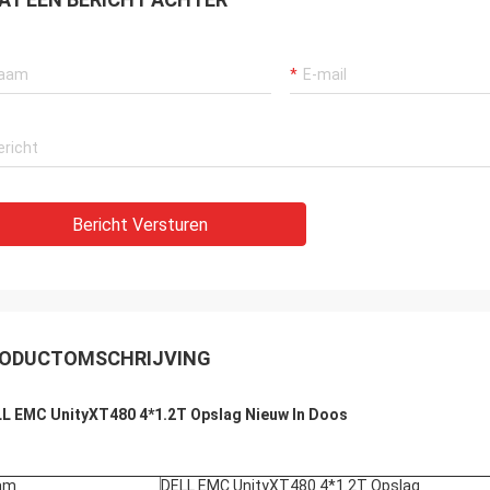
Bericht Versturen
ODUCTOMSCHRIJVING
L EMC UnityXT480 4*1.2T Opslag Nieuw In Doos
am
DELL EMC UnityXT480 4*1.2T Opslag