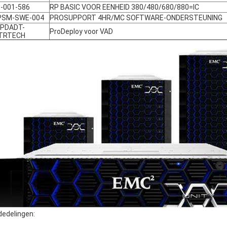
-001-586
RP BASIC VOOR EENHEID 380/480/680/880=IC
PSM-SWE-004
PROSUPPORT 4HR/MC SOFTWARE-ONDERSTEUNING
-PDADT-
ProDeploy voor VAD
TRTECH
edelingen: