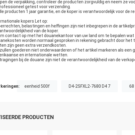
Open de verpakking, controleer de producten zorgvuldig en neem ze voo
Professioneel getest voor verzending.
Alle producten 1 jaar garantie, en de koper is verantwoordelijk voor de 
ernationale kopers Let op:
oerrechten, belastingen en heffingen zijn niet inbegrepen in de artikelp
antwoordelijkheid van de koper.
m contact op met het douanekantoor van uw land om te bepalen wat de
anekosten worden normaal gesproken in rekening gebracht door het tr
ten zijn geen extra verzendkosten.
zullen goederen niet onderwaarderen of het artikel markeren als een g
rikaanse en internationale wetten.
tragingen bij de douane zijn niet de verantwoordelijkheid van de verkop
keringen:
eenheid 500f
D4-2SFXL2-7680 D4 7
68
ISEERDE PRODUCTEN