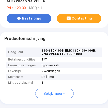
SLIC voor VNX VPLEX
Prijs：20-30
MOQ：1
Beste prijs
Contact nu
Productomschrijving
,
,
110-130-100B
EMC 110-130-100B
Hoog licht
VNX VPLEX 110-130-100B
Betalingscondities
T/T
Levering vermogen
5/pcs/week
Levertijd
7 werkdagen
Merknaam
Dell Emc
Min. bestelaantal
1
Bekijk meer