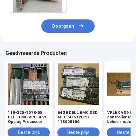
VNX VPLEX
Doorgaan
Geadviseerde Producten
110-325-107B-05
64GB DELL EMC SSD
VPLEX VS6 EM
DELL EMC VPLEX VS
MLC 6G 512BPS
controller MM
Opslag Processor
118000106
beheermodule 
2.4GHz 6C 85w geen
GB RAM 128 G
/ Mem VPLEX DELL
SSD 100-564-
Beste prijs
Beste prijs
Beste pri
VS6