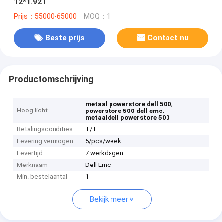
12*1.92T
Prijs：55000-65000
MOQ：1
Beste prijs
Contact nu
Productomschrijving
,
metaal powerstore dell 500
Hoog licht
,
powerstore 500 dell emc
metaaldell powerstore 500
Betalingscondities
T/T
Levering vermogen
5/pcs/week
Levertijd
7 werkdagen
Merknaam
Dell Emc
Min. bestelaantal
1
Bekijk meer