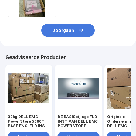
12*1.92T
Doorgaan
Geadviseerde Producten
30kg DELL EMC
DE BASISbijlage FLD
Originele
PowerStore 5000T
INST VAN DELL EMC
Ondernemings
BASE ENC. FLD INST
POWERSTORE
DELL EMC
Metaal en kunststof
1000T
Powerstore 5
12*3.84T