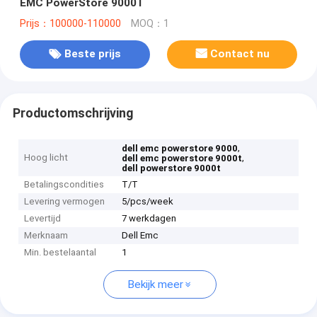
EMC PowerStore 9000T
Prijs：100000-110000
MOQ：1
Beste prijs
Contact nu
Productomschrijving
,
dell emc powerstore 9000
Hoog licht
,
dell emc powerstore 9000t
dell powerstore 9000t
Betalingscondities
T/T
Levering vermogen
5/pcs/week
Levertijd
7 werkdagen
Merknaam
Dell Emc
Min. bestelaantal
1
Bekijk meer