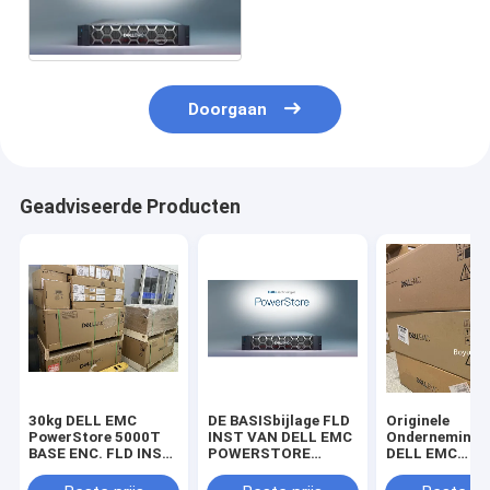
van DELL EMC
PowerStore 9000T
Doorgaan
Geadviseerde Producten
30kg DELL EMC
DE BASISbijlage FLD
Originele
PowerStore 5000T
INST VAN DELL EMC
Ondernemings
BASE ENC. FLD INST
POWERSTORE
DELL EMC
Metaal en kunststof
1000T
Powerstore 5
12*3.84T