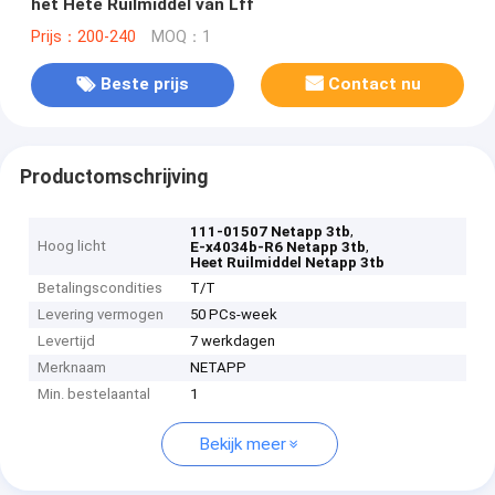
het Hete Ruilmiddel van Lff
Prijs：200-240
MOQ：1
Beste prijs
Contact nu
Productomschrijving
,
111-01507 Netapp 3tb
Hoog licht
,
E-x4034b-R6 Netapp 3tb
Heet Ruilmiddel Netapp 3tb
Betalingscondities
T/T
Levering vermogen
50 PCs-week
Levertijd
7 werkdagen
Merknaam
NETAPP
Min. bestelaantal
1
Bekijk meer