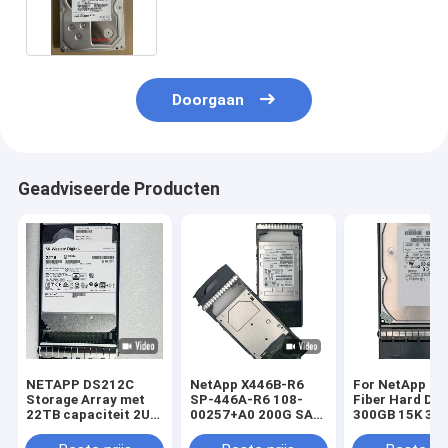
Ruilmiddel van Lff
Doorgaan
Geadviseerde Producten
NETAPP DS212C
NetApp X446B-R6
For NetApp St
Storage Array met
SP-446A-R6 108-
Fiber Hard Dri
22TB capaciteit 2U
00257+A0 200G SAS
300GB 15K 3.5
Rack Mounted en
SSD X446B-R6 SP-
4G X279A-R5 3
Dual Controller
446A-R6