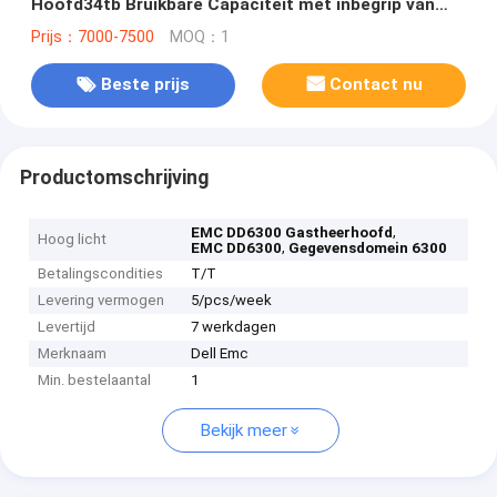
Hoofd34tb Bruikbare Capaciteit met inbegrip van
VTL-Vergunning
Prijs：7000-7500
MOQ：1
Beste prijs
Contact nu
Productomschrijving
,
EMC DD6300 Gastheerhoofd
Hoog licht
,
EMC DD6300
Gegevensdomein 6300
Betalingscondities
T/T
Levering vermogen
5/pcs/week
Levertijd
7 werkdagen
Merknaam
Dell Emc
Min. bestelaantal
1
Bekijk meer