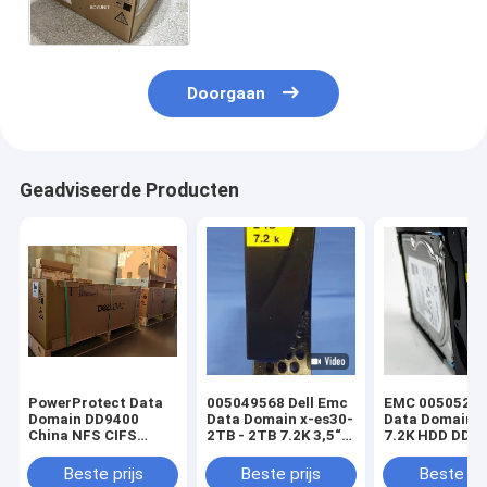
Capaciteit met inbegrip van
VTL-Vergunning
Doorgaan
Geadviseerde Producten
PowerProtect Data
005049568 Dell Emc
EMC 005052087
Domain DD9400
Data Domain x-es30-
Data Domain 
China NFS CIFS
2TB - 2TB 7.2K 3,5“
7.2K HDD DD3
3*DS60 75*4T
520 SATA
105*8T opslag EMC
Beste prijs
Beste prijs
Beste pri