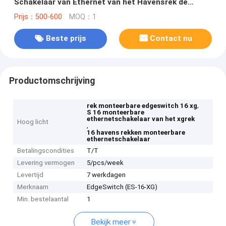
Schakelaar van Ethernet van het Havensrek de
Monteerbare
Prijs：500-600
MOQ：1
Beste prijs
Contact nu
Productomschrijving
,
rek monteerbare edgeswitch 16 xg
S 16 monteerbare
ethernetschakelaar van het xgrek
Hoog licht
,
16 havens rekken monteerbare
ethernetschakelaar
Betalingscondities
T/T
Levering vermogen
5/pcs/week
Levertijd
7 werkdagen
Merknaam
EdgeSwitch (ES-16-XG)
Min. bestelaantal
1
Bekijk meer