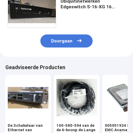
Ubiquitinetwerken
Edgeswitch S-16-XG 16
Schakelaar van Ethernet van
het Havensrek de
Monteerbare
Doorgaan
Geadviseerde Producten
De Schakelaar van
100-580-594 van de
005051924 DE
Ethernet van
de 6-knoop de Lange
EMC Avamar 2