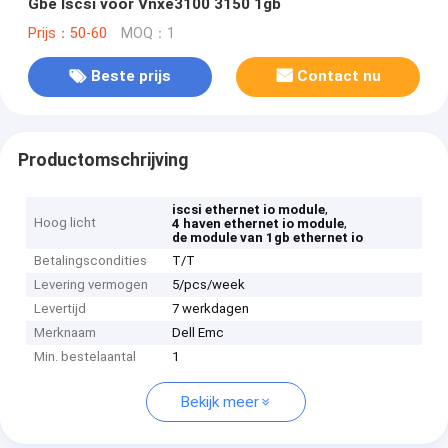
Gbe Iscsi voor Vnxe3100 3150 1gb
Prijs：50-60
MOQ：1
Beste prijs
Contact nu
Productomschrijving
,
iscsi ethernet io module
Hoog licht
,
4 haven ethernet io module
de module van 1gb ethernet io
Betalingscondities
T/T
Levering vermogen
5/pcs/week
Levertijd
7 werkdagen
Merknaam
Dell Emc
Min. bestelaantal
1
Bekijk meer