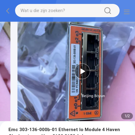
1
/
2
Emc 303-136-000b-01 Ethernet Io Module 4 Haven