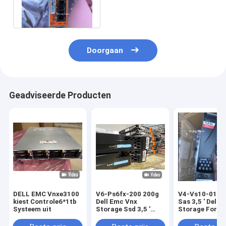
Gbe Iscsi voor Vnxe3100
3150 1gb
Doorgaan
Geadviseerde Producten
DELL EMC Vnxe3100
V6-Ps6fx-200 200g
V4-Vs10-012 1
kiest Controle6*1tb
Dell Emc Vnx
Sas 3,5 ' Dell 
Systeem uit
Storage Ssd 3,5 '
Storage For V
voor Vnxe315
5200 Vnx5400
Vnxe3200
Vnx5600 0050