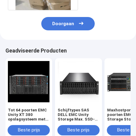
Doorgaan
Geadviseerde Producten
Tot 64 poorten EMC
Schijftypes SAS
Maxhostports 
Unity XT 380
DELL EMC Unity
poorten EMC U
opslagsysteem met
Storage Max. SSD-
Storage Stora
Unisphere GUI REST
capaciteit 1,6 PB
Platform biedt
API beheerinterface
Max. hostpoorten
disruptieve up
Beste prijs
Beste prijs
Beste pri
die databeheer biedt
Tot 64 poorten
en failover voo