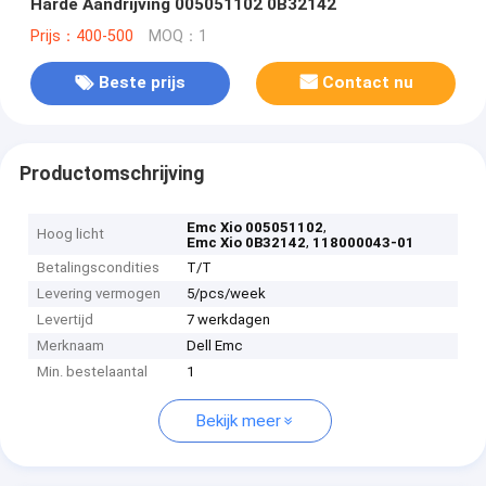
Harde Aandrijving 005051102 0B32142
Prijs：400-500
MOQ：1
Beste prijs
Contact nu
Productomschrijving
,
Emc Xio 005051102
Hoog licht
,
Emc Xio 0B32142
118000043-01
Betalingscondities
T/T
Levering vermogen
5/pcs/week
Levertijd
7 werkdagen
Merknaam
Dell Emc
Min. bestelaantal
1
Bekijk meer