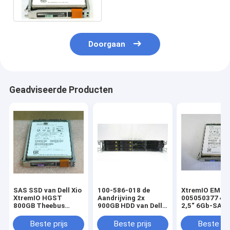
005051102 0B32142
Doorgaan
Geadviseerde Producten
SAS SSD van Dell Xio
100-586-018 de
XtremIO EMC
XtremIO HGST
Aandrijving 2x
005050377 40
800GB Theebus
900GB HDD van Dell
2,5“ 6Gb-SAS
005050674
Emc Xtremio
Harde Aandrij
118033288-01 van
Controller Kylin
HDD 11802778
Beste prijs
Beste prijs
Beste pri
de Flitsaandrijving
256GB RAM 2x