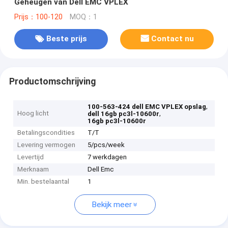
Geheugen van Dell EMC VPLEX
Prijs：100-120
MOQ：1
Beste prijs
Contact nu
Productomschrijving
,
100-563-424 dell EMC VPLEX opslag
Hoog licht
,
dell 16gb pc3l-10600r
16gb pc3l-10600r
Betalingscondities
T/T
Levering vermogen
5/pcs/week
Levertijd
7 werkdagen
Merknaam
Dell Emc
Min. bestelaantal
1
Bekijk meer