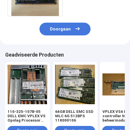
10600R Geheugen van
Dell EMC VPLEX
Doorgaan
Geadviseerde Producten
110-325-107B-05
64GB DELL EMC SSD
VPLEX VS6 EM
DELL EMC VPLEX VS
MLC 6G 512BPS
controller MM
Opslag Processor
118000106
beheermodule 
2.4GHz 6C 85w geen
GB RAM 128 G
/ Mem VPLEX DELL
SSD 100-564-