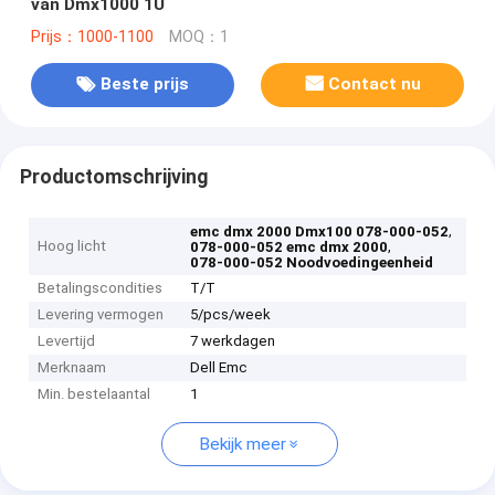
van Dmx1000 1U
Prijs：1000-1100
MOQ：1
Beste prijs
Contact nu
Productomschrijving
,
emc dmx 2000 Dmx100 078-000-052
Hoog licht
,
078-000-052 emc dmx 2000
078-000-052 Noodvoedingeenheid
Betalingscondities
T/T
Levering vermogen
5/pcs/week
Levertijd
7 werkdagen
Merknaam
Dell Emc
Min. bestelaantal
1
Bekijk meer