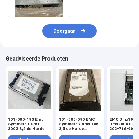
078-000-052 van
Dmx1000 1U
Doorgaan
Geadviseerde Producten
101-000-193 Emc
101-000-090 EMC
EMC Dmx1000
Symmetrix Dmx
Symmetrix Dmx 10K
Dmx2000 FC 
300G 3,5 de Harde
3,5 de Harde
202-716-900C
Aandrijving HDD van
Bestuurder 300G van
15k
HDD