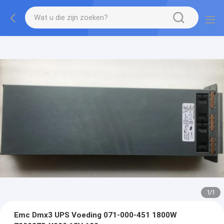
1
/
1
Emc Dmx3 UPS Voeding 071-000-451 1800W