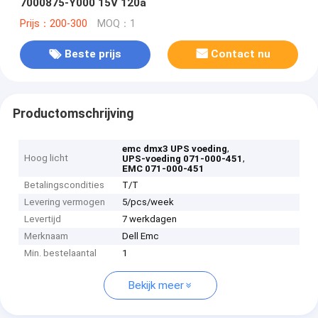
7000875-Y000 15V 120a
Prijs：200-300
MOQ：1
Beste prijs
Contact nu
Productomschrijving
,
emc dmx3 UPS voeding
Hoog licht
,
UPS-voeding 071-000-451
EMC 071-000-451
Betalingscondities
T/T
Levering vermogen
5/pcs/week
Levertijd
7 werkdagen
Merknaam
Dell Emc
Min. bestelaantal
1
Bekijk meer