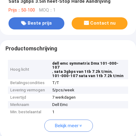
Sata 3gbps 3.5in heet-Stop Harde Aandrijving
Prijs：50-100
MOQ：1
Beste prijs
Contact nu
Productomschrijving
dell emc symmetrix Dmx 101-000-
107
Hoog licht
,
,
sata 3gbps van 1tb 7.2k t/min
101-000-107 sata van 1tb 7.2k t/min
Betalingscondities
T/T
Levering vermogen
5/pcs/week
Levertijd
7 werkdagen
Merknaam
Dell Emc
Min. bestelaantal
1
Bekijk meer