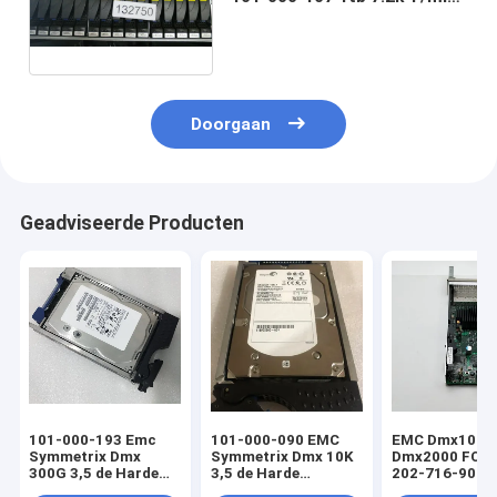
Sata 3gbps 3.5in heet-Stop
Harde Aandrijving
Doorgaan
Geadviseerde Producten
101-000-193 Emc
101-000-090 EMC
EMC Dmx1000
Symmetrix Dmx
Symmetrix Dmx 10K
Dmx2000 FC 
300G 3,5 de Harde
3,5 de Harde
202-716-900C
Aandrijving HDD van
Bestuurder 300G van