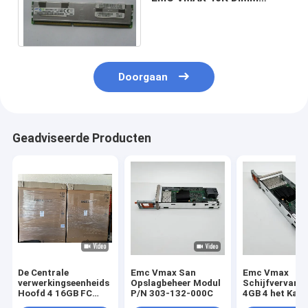
240PIN 100-563-491 32GB
PC3-8500R
Doorgaan
Geadviseerde Producten
De Centrale
Emc Vmax San
Emc Vmax
verwerkingseenheids
Opslagbeheer Modul
Schijfvervang
Hoofd 4 16GB FC
P/N 303-132-000C
4GB 4 het Kan
Havens van DELL
van de Havenv