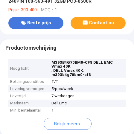
240PIN 100-563-491 32GB PC3-8500R
Prijs：300-400
MOQ：1
Beste prijs
Contact nu
Productomschrijving
M393B4G70BM0-CF8 DELL EMC
Vmax 40K
Hoog licht
,
,
DELL Vmax 40K
m393b4g70bm0-cf8
Betalingscondities
T/T
Levering vermogen
5/pcs/week
Levertijd
7 werkdagen
Merknaam
Dell Emc
Min. bestelaantal
1
Bekijk meer