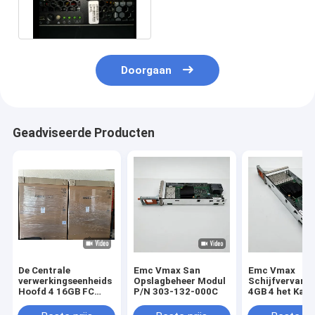
van Dell Emc Vmax 10k
Sps
Doorgaan
Geadviseerde Producten
De Centrale
Emc Vmax San
Emc Vmax
verwerkingseenheids
Opslagbeheer Modul
Schijfvervang
Hoofd 4 16GB FC
P/N 303-132-000C
4GB 4 het Kan
Havens van DELL
van de Havenv
EMC VMAX100K
Module 303-0