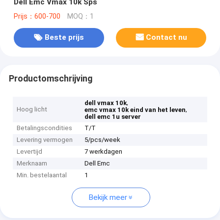
Dell Emc Vmax 10k Sps
Prijs：600-700
MOQ：1
Beste prijs
Contact nu
Productomschrijving
,
dell vmax 10k
Hoog licht
,
emc vmax 10k eind van het leven
dell emc 1u server
Betalingscondities
T/T
Levering vermogen
5/pcs/week
Levertijd
7 werkdagen
Merknaam
Dell Emc
Min. bestelaantal
1
Bekijk meer