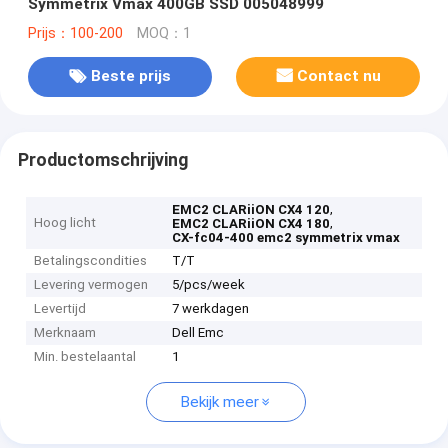
Symmetrix Vmax 400GB SSD 005048999
Prijs：100-200
MOQ：1
Beste prijs
Contact nu
Productomschrijving
,
EMC2 CLARiiON CX4 120
Hoog licht
,
EMC2 CLARiiON CX4 180
CX-fc04-400 emc2 symmetrix vmax
Betalingscondities
T/T
Levering vermogen
5/pcs/week
Levertijd
7 werkdagen
Merknaam
Dell Emc
Min. bestelaantal
1
Bekijk meer