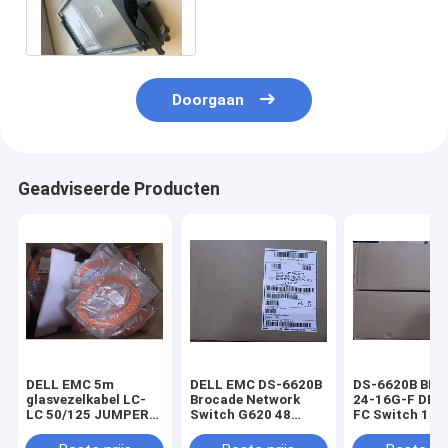
Emc2 Symmetrix Vmax
400GB SSD 005048999
Doorgaan
Geadviseerde Producten
DELL EMC 5m
DELL EMC DS-6620B
DS-6620B BR-
glasvezelkabel LC-
Brocade Network
24-16G-F DEL
LC 50/125 JUMPER
Switch G620 48
FC Switch 16 
LC(D), 2mm ZIP
SFP+ poort 4x QSFP
24 actieve poo
OFNP 038-003-739
16 GB