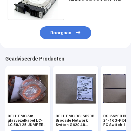
CX3 600GB FC HDD 15K
Pn
Doorgaan
Geadviseerde Producten
DELL EMC 5m
DELL EMC DS-6620B
DS-6620B BR-
glasvezelkabel LC-
Brocade Network
24-16G-F DEL
LC 50/125 JUMPER
Switch G620 48
FC Switch 16 
LC(D), 2mm ZIP
SFP+ poort 4x QSFP
24 actieve poo