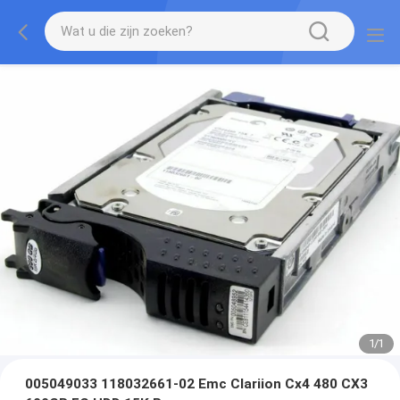
1
/
1
005049033 118032661-02 Emc Clariion Cx4 480 CX3