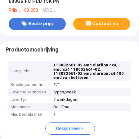
600GB FC HDD 15K Pn
Prijs：100-200
MOQ：1
Beste prijs
Contact nu
Productomschrijving
,
118032661-02 emc clariion cx4
,
emc cx4 118032661-02
Hoog licht
118032661-02 emc clariioncx4 480
eind van het leven
Betalingscondities
T/T
Levering vermogen
5/pcs/week
Levertijd
7 werkdagen
Merknaam
Dell Emc
Min. bestelaantal
1
Bekijk meer