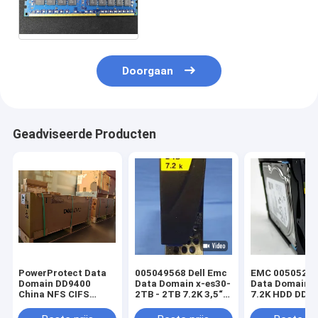
HMT41GR7MFR8C 100-564-
325-00 EMC 8GB PC3-
12800R
Doorgaan
Geadviseerde Producten
PowerProtect Data
005049568 Dell Emc
EMC 005052087
Domain DD9400
Data Domain x-es30-
Data Domain 
China NFS CIFS
2TB - 2TB 7.2K 3,5“
7.2K HDD DD3
3*DS60 75*4T
520 SATA
105*8T opslag EMC