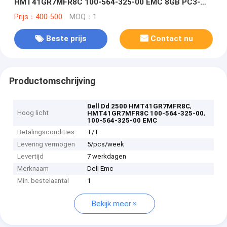
HMT41GR7MFR8C 100-564-325-00 EMC 8GB PC3-
12800R
Prijs：400-500
MOQ：1
Beste prijs
Contact nu
Productomschrijving
,
Dell Dd 2500 HMT41GR7MFR8C
Hoog licht
,
HMT41GR7MFR8C 100-564-325-00
100-564-325-00 EMC
Betalingscondities
T/T
Levering vermogen
5/pcs/week
Levertijd
7 werkdagen
Merknaam
Dell Emc
Min. bestelaantal
1
Bekijk meer