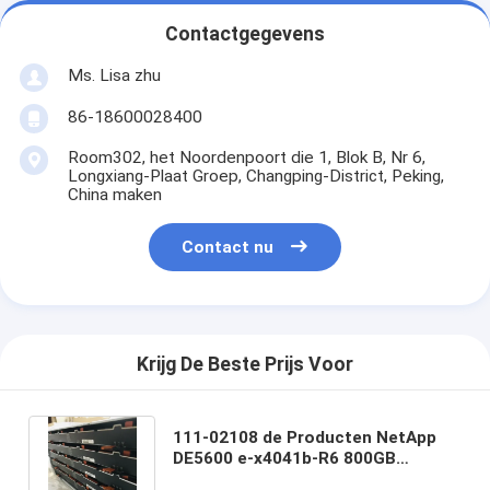
Contactgegevens
Ms. Lisa zhu
86-18600028400
Room302, het Noordenpoort die 1, Blok B, Nr 6,
Longxiang-Plaat Groep, Changping-District, Peking,
China maken
Contact nu
Krijg De Beste Prijs Voor
111-02108 de Producten NetApp
DE5600 e-x4041b-R6 800GB
12GBPS 2,5“ SSD van Netapp Fas