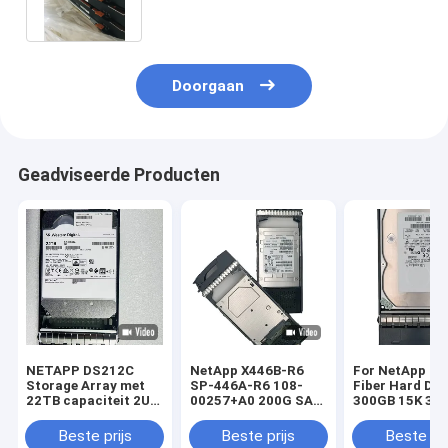
Doorgaan
Geadviseerde Producten
NETAPP DS212C
NetApp X446B-R6
For NetApp St
Storage Array met
SP-446A-R6 108-
Fiber Hard Dri
22TB capaciteit 2U
00257+A0 200G SAS
300GB 15K 3.5
Rack Mounted en
SSD X446B-R6 SP-
4G X279A-R5 3
Dual Controller
446A-R6
Beste prijs
Beste prijs
Beste pri
Architecture