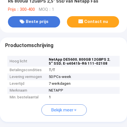
R6 800GB 12GBPS 2,5“ SSD van Netapp Fas
Prijs：300-400
MOQ：1
Beste prijs
Contact nu
Productomschrijving
,
,
NetApp DE5600
800GB 12GBPS 2
Hoog licht
,
5“ SSD
E-x4041b-R6 111-02108
Betalingscondities
T/T
Levering vermogen
50 PCs-week
Levertijd
7 werkdagen
Merknaam
NETAPP
Min. bestelaantal
1
Bekijk meer