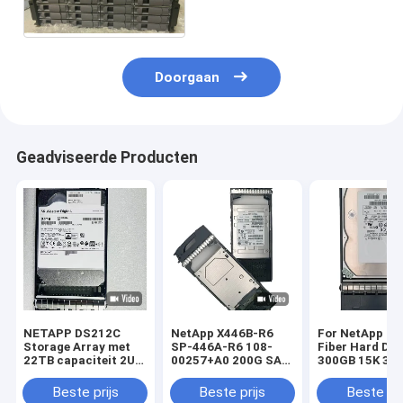
SATA 3,5
Doorgaan
Geadviseerde Producten
NETAPP DS212C
NetApp X446B-R6
For NetApp St
Storage Array met
SP-446A-R6 108-
Fiber Hard Dri
22TB capaciteit 2U
00257+A0 200G SAS
300GB 15K 3.5
Rack Mounted en
SSD X446B-R6 SP-
4G X279A-R5 3
Dual Controller
446A-R6
Beste prijs
Beste prijs
Beste pri
Architecture