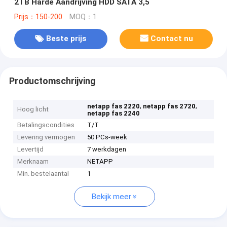
2TB Harde Aandrijving HDD SATA 3,5
Prijs：150-200
MOQ：1
Beste prijs
Contact nu
Productomschrijving
,
,
netapp fas 2220
netapp fas 2720
Hoog licht
netapp fas 2240
Betalingscondities
T/T
Levering vermogen
50 PCs-week
Levertijd
7 werkdagen
Merknaam
NETAPP
Min. bestelaantal
1
Bekijk meer