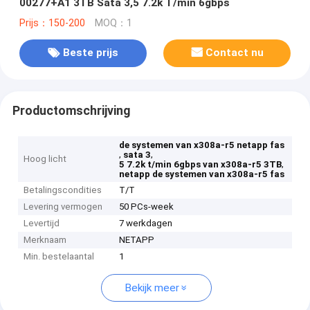
00277+A1 3TB Sata 3,5 7.2k T/min 6gbps
Prijs：150-200
MOQ：1
Beste prijs
Contact nu
Productomschrijving
de systemen van x308a-r5 netapp fas
,
,
sata 3
Hoog licht
,
5 7.2k t/min 6gbps van x308a-r5 3TB
netapp de systemen van x308a-r5 fas
Betalingscondities
T/T
Levering vermogen
50 PCs-week
Levertijd
7 werkdagen
Merknaam
NETAPP
Min. bestelaantal
1
Bekijk meer