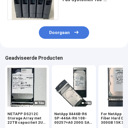
00277+A1 3TB Sata 3,5
7.2k T/min 6gbps
Doorgaan
Geadviseerde Producten
NETAPP DS212C
NetApp X446B-R6
For NetApp St
Storage Array met
SP-446A-R6 108-
Fiber Hard Dri
22TB capaciteit 2U
00257+A0 200G SAS
300GB 15K 3.5
Rack Mounted en
SSD X446B-R6 SP-
4G X279A-R5 3