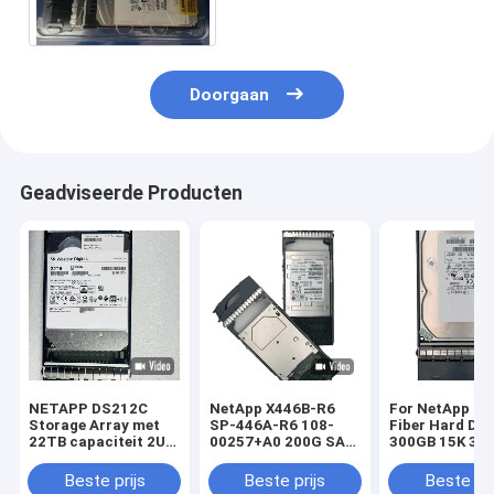
1HT27Z-038 6TB
Doorgaan
Geadviseerde Producten
NETAPP DS212C
NetApp X446B-R6
For NetApp St
Storage Array met
SP-446A-R6 108-
Fiber Hard Dri
22TB capaciteit 2U
00257+A0 200G SAS
300GB 15K 3.5
Rack Mounted en
SSD X446B-R6 SP-
4G X279A-R5 3
Dual Controller
446A-R6
Beste prijs
Beste prijs
Beste pri
Architecture