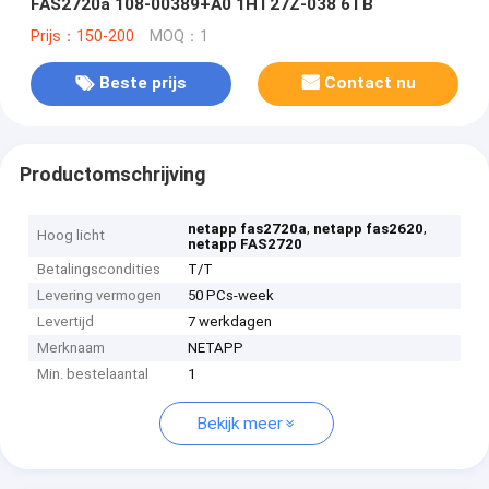
FAS2720a 108-00389+A0 1HT27Z-038 6TB
Prijs：150-200
MOQ：1
Beste prijs
Contact nu
Productomschrijving
,
,
netapp fas2720a
netapp fas2620
Hoog licht
netapp FAS2720
Betalingscondities
T/T
Levering vermogen
50 PCs-week
Levertijd
7 werkdagen
Merknaam
NETAPP
Min. bestelaantal
1
Bekijk meer