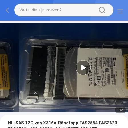
1
/
2
NL-SAS 12G van X316a-R6netapp FAS2554 FAS2620