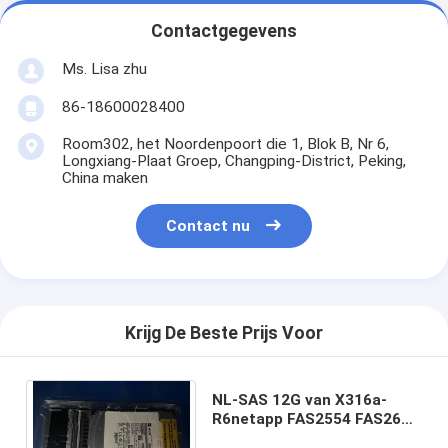
Contactgegevens
Ms. Lisa zhu
86-18600028400
Room302, het Noordenpoort die 1, Blok B, Nr 6,
Longxiang-Plaat Groep, Changping-District, Peking,
China maken
Contact nu
Krijg De Beste Prijs Voor
NL-SAS 12G van X316a-
R6netapp FAS2554 FAS2620
FAS2720a 108-00389+A0