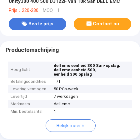
Unity300 400 500 D3122F van 10k San DELL EMC
Prijs：220-280
MOQ：1
Beste prijs
Contact nu
Productomschrijving
,
dell emc eenheid 300 San-opslag
Hoog licht
,
dell emc eenheid 500
eenheid 300 opslag
Betalingscondities
T/T
Levering vermogen
50 PCs-week
Levertijd
7 werkdagen
Merknaam
dell emc
Min. bestelaantal
1
Bekijk meer