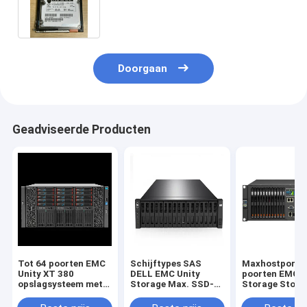
D3122F van 10k San DELL EMC
Doorgaan
Geadviseerde Producten
Tot 64 poorten EMC
Schijftypes SAS
Maxhostports 
Unity XT 380
DELL EMC Unity
poorten EMC U
opslagsysteem met
Storage Max. SSD-
Storage Stora
Unisphere GUI REST
capaciteit 1,6 PB
Platform biedt
API beheerinterface
Max. hostpoorten
disruptieve up