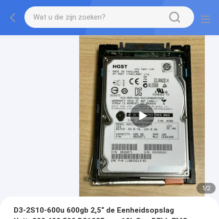
1
/
2
D3-2S10-600u 600gb 2,5“ de Eenheidsopslag